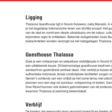
Ligging
Thalassa Guesthouse ligt in Noord-Sulawesi, nabij Manado, in
je het dagelijkse Indonesische leven van dichtbij ervaart. Het g
van de stad en vormt een ideale uitvalsbasis om de natuur, cu
bijzondere regio te ontdekken. Bekende duikgebieden zoals Bu
duikactiviteiten worden verzorgd via het nabijgelegen Thalassa
Guesthouse Thalassa
Zoek je een ontspannen en betaalbare verblijfplaats in Noord
een uitstekende keuze. Dit kleinschalige guesthouse biedt een
aandacht en gastvrijheid centraal staan. Hier verblijf je tussen 
authentieke Indonesië, terwijl comfortabele faciliteiten zorgen 
Geniet 's ochtends van een ontbijt op het ruime terras met uit
plannen voor een dag vol avontuur, ontspanning of duiken. Da
Dive Resort kunnen ook duikers gebruikmaken van de profession
waarvoor Thalassa al jarenlang bekendstaat.
Verblijf
De kamers zijn eenvoudig maar verzorgd ingericht en bieden al