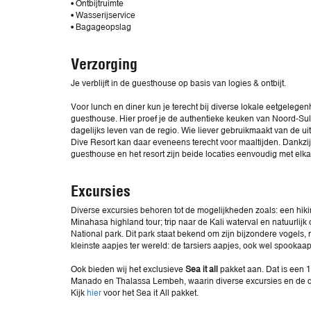
• Ontbijtruimte
• Wasserijservice
• Bagageopslag
Verzorging
Je verblijft in de guesthouse op basis van logies & ontbijt.
Voor lunch en diner kun je terecht bij diverse lokale eetgelege
guesthouse. Hier proef je de authentieke keuken van Noord-Su
dagelijks leven van de regio. Wie liever gebruikmaakt van de uit
Dive Resort kan daar eveneens terecht voor maaltijden. Dankz
guesthouse en het resort zijn beide locaties eenvoudig met elkaar
Excursies
Diverse excursies behoren tot de mogelijkheden zoals: een hik
Minahasa highland tour; trip naar de Kali waterval en natuurlijk
National park. Dit park staat bekend om zijn bijzondere vogels
kleinste aapjes ter wereld: de tarsiers aapjes, ook wel spooka
Ook bieden wij het exclusieve
Sea it all
pakket aan. Dat is een 
Manado en Thalassa Lembeh, waarin diverse excursies en de d
Kijk
hier
voor het Sea it All pakket.