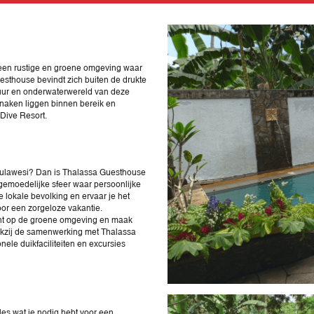
 een rustige en groene omgeving waar
uesthouse bevindt zich buiten de drukte
ltuur en onderwaterwereld van deze
naken liggen binnen bereik en
 Dive Resort.
-Sulawesi? Dan is Thalassa Guesthouse
 gemoedelijke sfeer waar persoonlijke
de lokale bevolking en ervaar je het
voor een zorgeloze vakantie.
zicht op de groene omgeving en maak
nkzij de samenwerking met Thalassa
ele duikfaciliteiten en excursies
les wat je nodig hebt voor een