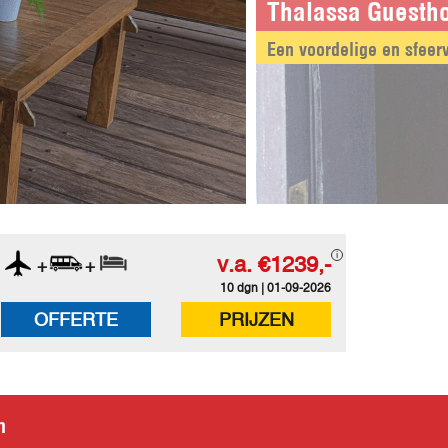
Thalassa Guesth
Een voordelige en sfeerv
v.a.
€1239,-
+
+
10 dgn | 01-09-2026
OFFERTE
PRIJZEN
n