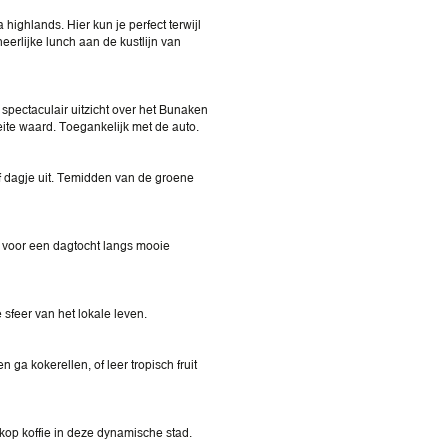
ighlands. Hier kun je perfect terwijl
rlijke lunch aan de kustlijn van
pectaculair uitzicht over het Bunaken
eite waard. Toegankelijk met de auto.
lf dagje uit. Temidden van de groene
voor een dagtocht langs mooie
 sfeer van het lokale leven.
ga kokerellen, of leer tropisch fruit
op koffie in deze dynamische stad.