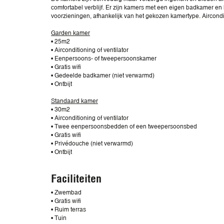
comfortabel verblijf. Er zijn kamers met een eigen badkamer en
voorzieningen, afhankelijk van het gekozen kamertype. Airconditi
Garden kamer
• 25m2
• Airconditioning of ventilator
• Eenpersoons- of tweepersoonskamer
• Gratis wifi
• Gedeelde badkamer (niet verwarmd)
• Ontbijt
Standaard kamer
• 30m2
• Airconditioning of ventilator
• Twee eenpersoonsbedden of een tweepersoonsbed
• Gratis wifi
• Privédouche (niet verwarmd)
• Ontbijt
Faciliteiten
• Zwembad
• Gratis wifi
• Ruim terras
• Tuin