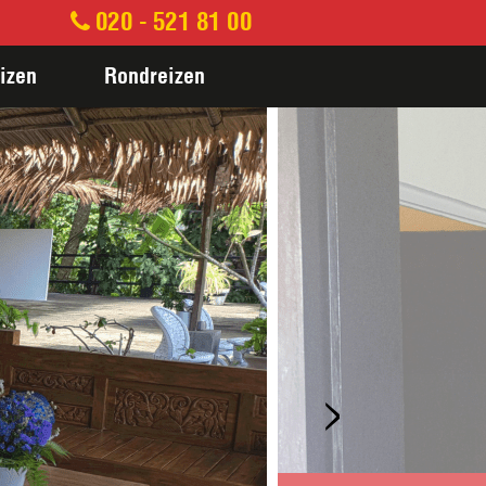
020 - 521 81 00
izen
Rondreizen
>