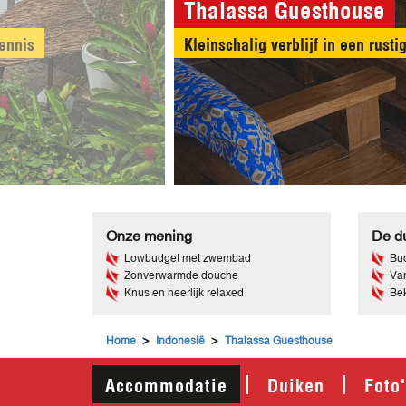
Thalassa Guesthouse
ennis
Kleinschalig verblijf in een rus
Onze mening
De du
Lowbudget met zwembad
Bud
Zonverwarmde douche
Van
Knus en heerlijk relaxed
Bek
>
>
Home
Indonesië
Thalassa Guesthouse
Accommodatie
Duiken
Foto