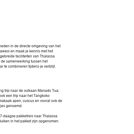
nheden in de directe omgeving van het
lawesi en maak je kennis met het
gebreide faciliteiten van Thalassa
ij de samenwerking tussen het
 te combineren tijdens je verblijf.
ing trip naar de vulkaan Manado Tua;
 ook een trip naar het Tangkoko
, makaak apen, cuscus en vooral ook de
apjes genoemd.
17-daagse pakketreis naar Thalassa
uiken in het pakket zijn opgenomen.