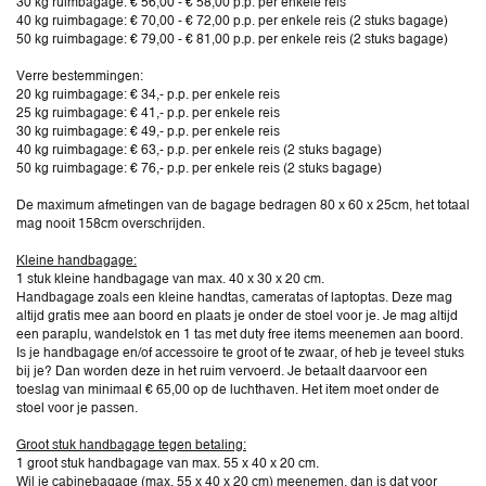
30 kg ruimbagage: € 56,00 - € 58,00 p.p. per enkele reis
40 kg ruimbagage: € 70,00 - € 72,00 p.p. per enkele reis (2 stuks bagage)
50 kg ruimbagage: € 79,00 - € 81,00 p.p. per enkele reis (2 stuks bagage)
Verre bestemmingen:
20 kg ruimbagage: € 34,- p.p. per enkele reis
25 kg ruimbagage: € 41,- p.p. per enkele reis
30 kg ruimbagage: € 49,- p.p. per enkele reis
40 kg ruimbagage: € 63,- p.p. per enkele reis (2 stuks bagage)
50 kg ruimbagage: € 76,- p.p. per enkele reis (2 stuks bagage)
De maximum afmetingen van de bagage bedragen 80 x 60 x 25cm, het totaal
mag nooit 158cm overschrijden.
Kleine handbagage:
1 stuk kleine handbagage van max. 40 x 30 x 20 cm.
Handbagage zoals een kleine handtas, cameratas of laptoptas. Deze mag
altijd gratis mee aan boord en plaats je onder de stoel voor je. Je mag altijd
een paraplu, wandelstok en 1 tas met duty free items meenemen aan boord.
Is je handbagage en/of accessoire te groot of te zwaar, of heb je teveel stuks
bij je? Dan worden deze in het ruim vervoerd. Je betaalt daarvoor een
toeslag van minimaal € 65,00 op de luchthaven. Het item moet onder de
stoel voor je passen.
Groot stuk handbagage tegen betaling:
1 groot stuk handbagage van max. 55 x 40 x 20 cm.
Wil je cabinebagage (max. 55 x 40 x 20 cm) meenemen, dan is dat voor