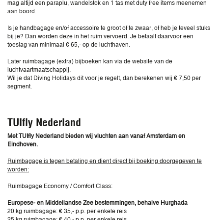
mag altijd een paraplu, wandelstok en 1 tas met duty free items meenemen
aan boord.
Is je handbagage en/of accessoire te groot of te zwaar, of heb je teveel stuks
bij je? Dan worden deze in het ruim vervoerd. Je betaalt daarvoor een
toeslag van minimaal € 65,- op de luchthaven.
Later ruimbagage (extra) bijboeken kan via de website van de
luchtvaartmaatschappij.
Wil je dat Diving Holidays dit voor je regelt, dan berekenen wij € 7,50 per
segment.
TUIfly Nederland
Met TUIfly Nederland bieden wij vluchten aan vanaf Amsterdam en
Eindhoven.
Ruimbagage is tegen betaling en dient direct bij boeking doorgegeven te
worden:
Ruimbagage Economy / Comfort Class:
Europese- en Middellandse Zee bestemmingen, behalve Hurghada
20 kg ruimbagage: € 35,- p.p. per enkele reis
25 kg ruimbagage: € 40,- p.p. per enkele reis