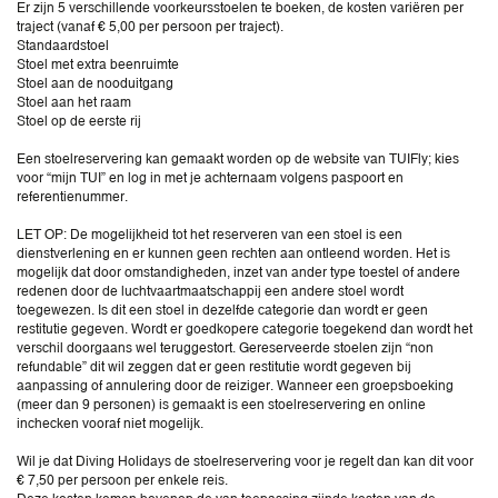
Er zijn 5 verschillende voorkeursstoelen te boeken, de kosten variëren per
traject (vanaf € 5,00 per persoon per traject).
Standaardstoel
Stoel met extra beenruimte
Stoel aan de nooduitgang
Stoel aan het raam
Stoel op de eerste rij
Een stoelreservering kan gemaakt worden op de website van TUIFly; kies
voor “mijn TUI” en log in met je achternaam volgens paspoort en
referentienummer.
LET OP: De mogelijkheid tot het reserveren van een stoel is een
dienstverlening en er kunnen geen rechten aan ontleend worden. Het is
mogelijk dat door omstandigheden, inzet van ander type toestel of andere
redenen door de luchtvaartmaatschappij een andere stoel wordt
toegewezen. Is dit een stoel in dezelfde categorie dan wordt er geen
restitutie gegeven. Wordt er goedkopere categorie toegekend dan wordt het
verschil doorgaans wel teruggestort. Gereserveerde stoelen zijn “non
refundable” dit wil zeggen dat er geen restitutie wordt gegeven bij
aanpassing of annulering door de reiziger. Wanneer een groepsboeking
(meer dan 9 personen) is gemaakt is een stoelreservering en online
inchecken vooraf niet mogelijk.
Wil je dat Diving Holidays de stoelreservering voor je regelt dan kan dit voor
€ 7,50 per persoon per enkele reis.