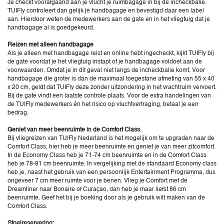
Je checkt voorafgaand aan je vlucht je ruimbagage in bij de incheckbalie.
TUIFly controleert dan gelijk je handbagage en bevestigd daar een label
aan. Hierdoor weten de medewerkers aan de gate en in het vliegtuig dat je
handbagage al is goedgekeurd.
Reizen met alleen handbagage
Als je alleen met handbagage reist en online hebt ingecheckt, kijkt TUIFly bij
de gate voordat je het vliegtuig instapt of je handbagage voldoet aan de
voorwaarden. Omdat je in dit geval niet langs de incheckbalie komt. Voor
handbagage die groter is dan de maximaal toegestane afmeting van 55 x 40
x 20 cm, geldt dat TUIFly deze zonder uitzondering in het vrachtruim vervoert.
Bij de gate vindt een laatste controle plaats. Voor de extra handelingen van
de TUIFly medewerkers én het risico op vluchtvertraging, betaal je een
bedrag.
Geniet van meer beenruimte in de Comfort Class.
Bij vliegreizen van TUIFly Nederland is het mogelijk om te upgraden naar de
Comfort Class, hier heb je meer beenruimte en geniet je van meer zitcomfort.
In de Economy Class heb je 71-74 cm beenruimte en in de Comfort Class
heb je 78-81 cm beenruimte. In vergelijking met de standaard Economy class
heb je, naast het gebruik van een persoonlijk Entertainment Programma, dus
ongeveer 7 cm meer ruimte voor je benen. Vlieg je Comfort met de
Dreamliner naar Bonaire of Curaçao, dan heb je maar liefst 86 cm
beenruimte. Geef het bij je boeking door als je gebruik wilt maken van de
Comfort Class.
Stoelreservering: