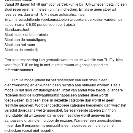
Vanaf 30 dagen tot 48 uur* voor vertrek kun je bij TUIFLy tegen betaling een
stoel reserveren en meteen online inchecken. En als je geen stoel wil
reserveren, dan wijst TUIFly deze automatisch toe.
Er zijn 5 verschillende voorkeursstoelen te boeken, de kosten variëren per
traject (vanaf € 5,00 per persoon per traject).
Standaardstoel
Stoel met extra beenruimte
Stoel aan de nooduitgang
Stoel aan het raam
Stoel op de eerste rij
Een stoelreservering kan gemaakt worden op de website van TUIFly; kies
voor “mijn TUI” en log in met je achternaam volgens paspoort en
referentienummer.
LET OP: De mogelijkheid tot het reserveren van een stoel is een
dienstverlening en er kunnen geen rechten aan ontleend worden. Het is
mogelijk dat door omstandigheden, inzet van ander type toestel of andere
redenen door de luchtvaartmaatschappij een andere stoel wordt
toegewezen. Is dit een stoel in dezelfde categorie dan wordt er geen
restitutie gegeven. Wordt er goedkopere categorie toegekend dan wordt het
verschil doorgaans wel teruggestort. Gereserveerde stoelen zijn “non
refundable” dit wil zeggen dat er geen restitutie wordt gegeven bij
aanpassing of annulering door de reiziger. Wanneer een groepsboeking
(meer dan 9 personen) is gemaakt is een stoelreservering en online
inchecken vooraf niet mogelijk.