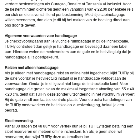
verdere bestemmingen als Curaçao, Bonaire of Tanzania al inclusief. Voor
de bestemmingen dichterbij geldt een vanafprijs van € 22,00 per enkele reis
per stuk en die is verschillend per bestemming. Mocht je cabinebagage
willen meenemen, dan dien je dit bij het maken van de boeking direct aan
ons door te geven.
Algemene voorwaarden voor handbagage
Je checkt voorafgaand aan je vlucht je ruimbagage in bij de incheckbalie.
TUIFly controleert dan gelijk je handbagage en bevestigd daar een label
aan. Hierdoor weten de medewerkers aan de gate en in het vliegtuig dat je
handbagage al is goedgekeurd.
Reizen met alleen handbagage
Als je alleen met handbagage reist en online hebt ingecheckt, kijkt TUIFly bij
de gate voordat je het vliegtuig instapt of je handbagage voldoet aan de
voorwaarden. Omdat je in dit geval niet langs de incheckbalie komt. Voor
handbagage die groter is dan de maximaal toegestane afmeting van 55 x 40
x 20 cm, geldt dat TUIFly deze zonder uitzondering in het vrachtruim vervoert.
Bij de gate vindt een laatste controle plaats. Voor de extra handelingen van
de TUIFly medewerkers én het risico op vluchtvertraging, betaal je een
bedrag.
Stoelreservering:
Vanaf 30 dagen tot 48 uur* voor vertrek kun je bij TUIFLy tegen betaling een
stoel reserveren en meteen online inchecken. En als je geen stoel wil
reserveren, dan wijst TUIFly deze automatisch toe.