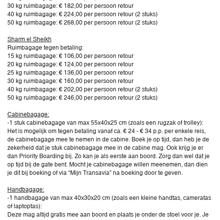
30 kg ruimbagage: € 182,00 per persoon retour
40 kg ruimbagage: € 224,00 per persoon retour (2 stuks)
50 kg ruimbagage: € 268,00 per persoon retour (2 stuks)
Sharm el Sheikh
Ruimbagage tegen betaling:
15 kg ruimbagage: € 106,00 per persoon retour
20 kg ruimbagage: € 124,00 per persoon retour
25 kg ruimbagage: € 136,00 per persoon retour
30 kg ruimbagage: € 160,00 per persoon retour
40 kg ruimbagage: € 202,00 per persoon retour (2 stuks)
50 kg ruimbagage: € 246,00 per persoon retour (2 stuks)
Cabinebagage:
-1 stuk cabinebagage van max 55x40x25 cm (zoals een rugzak of trolley):
Het is mogelijk om tegen betaling vanaf ca. € 24 - € 34 p.p. per enkele reis,
de cabinebagage mee te nemen in de cabine. Boek je op tijd, dan heb je de
zekerheid dat je stuk cabinebagage mee in de cabine mag. Ook krijg je er
dan Priority Boarding bij. Zo kan je als eerste aan boord. Zorg dan wel dat je
op tijd bij de gate bent. Mocht je cabinebagage willen meenemen, dan dien
je dit bij boeking of via “Mijn Transavia” na boeking door te geven.
Handbagage:
-1 handbagage van max 40x30x20 cm (zoals een kleine handtas, cameratas
of laptoptas):
Deze mag altijd gratis mee aan boord en plaats je onder de stoel voor je. Je