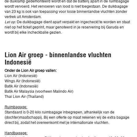
de duiklamp gedemonteerd wordt en dat de batterij apart in de ruimbagage
wordt vervoerd. Het vervoeren van lood is niet toegestaan. De duikbagage
van 23 kg is ook van toepassing voor losse binnenlandse vluchten zonder
vertrek uit Amsterdam.
Let op:
De duikbagage dient apart verpakt en ingecheckt te worden en staat
niet op het ticket geprint, maar genoteerd in je reservering bij Garuda en
wordt bij elke incheckbalie gezien.
Lion Air groep - binnenlandse vluchten
Indonesië
Onder de Lion Air groep vallen:
Lion Air (Indonesië)
Wings Air (Indonesië)
Batik Air (Indonesië)
Batik Air Malaysia (voorheen Malindo Air)
Thai Lion Air (Thailand)
Ruimbagage:
Standaard is 0-20 kilo ruimbagage inbegrepen, afhankelijk van de
(dochter)maatschappij. Bij een offerte op maat rekenen wij de extra bagage
direct bij, zodat het overeenkomt met je internationale vluchten.
Handbagage: