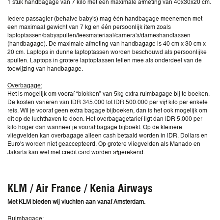
1 stuk handbagage van 7 kilo met een maximale afmeting van 40x30x20 cm.
Iedere passagier (behalve baby's) mag één handbagage meenemen met
een maximaal gewicht van 7 kg en één persoonlijk item zoals
laptoptassen/babyspullen/leesmateriaal/camera's/dameshandtassen
(handbagage). De maximale afmeting van handbagage is 40 cm x 30 cm x
20 cm. Laptops in dunne laptoptassen worden beschouwd als persoonlijke
spullen. Laptops in grotere laptoptassen tellen mee als onderdeel van de
toewijzing van handbagage.
Overbagage:
Het is mogelijk om vooraf “blokken” van 5kg extra ruimbagage bij te boeken.
De kosten variëren van IDR 345.000 tot IDR 500.000 per vijf kilo per enkele
reis. Wil je vooraf geen extra bagage bijboeken, dan is het ook mogelijk om
dit op de luchthaven te doen. Het overbagagetarief ligt dan IDR 5.000 per
kilo hoger dan wanneer je vooraf bagage bijboekt. Op de kleinere
vliegvelden kan overbagage alleen cash betaald worden in IDR. Dollars en
Euro's worden niet geaccepteerd. Op grotere vliegvelden als Manado en
Jakarta kan wel met credit card worden afgerekend.
KLM / Air France / Kenia Airways
Met KLM bieden wij vluchten aan vanaf Amsterdam.
Ruimbagage: