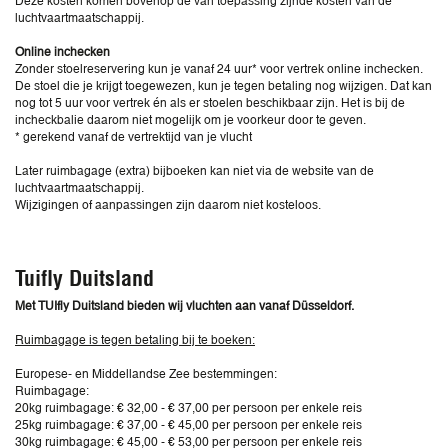
Deze kosten komen bovenop de van toepassing zijnde kosten van de
luchtvaartmaatschappij.
Online inchecken
Zonder stoelreservering kun je vanaf 24 uur* voor vertrek online inchecken.
De stoel die je krijgt toegewezen, kun je tegen betaling nog wijzigen. Dat kan
nog tot 5 uur voor vertrek én als er stoelen beschikbaar zijn. Het is bij de
incheckbalie daarom niet mogelijk om je voorkeur door te geven.
* gerekend vanaf de vertrektijd van je vlucht
Later ruimbagage (extra) bijboeken kan niet via de website van de
luchtvaartmaatschappij.
Wijzigingen of aanpassingen zijn daarom niet kosteloos.
Tuifly Duitsland
Met TUIfly Duitsland bieden wij vluchten aan vanaf Düsseldorf.
Ruimbagage is tegen betaling bij te boeken:
Europese- en Middellandse Zee bestemmingen:
Ruimbagage:
20kg ruimbagage: € 32,00 - € 37,00 per persoon per enkele reis
25kg ruimbagage: € 37,00 - € 45,00 per persoon per enkele reis
30kg ruimbagage: € 45,00 - € 53,00 per persoon per enkele reis