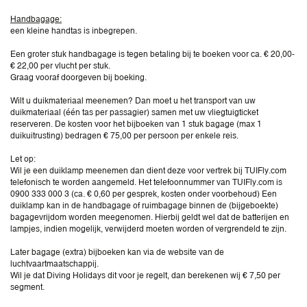
Handbagage:
een kleine handtas is inbegrepen.
Een groter stuk handbagage is tegen betaling bij te boeken voor ca. € 20,00-
€ 22,00 per vlucht per stuk.
Graag vooraf doorgeven bij boeking.
Wilt u duikmateriaal meenemen? Dan moet u het transport van uw
duikmateriaal (één tas per passagier) samen met uw vliegtuigticket
reserveren. De kosten voor het bijboeken van 1 stuk bagage (max 1
duikuitrusting) bedragen € 75,00 per persoon per enkele reis.
Let op:
Wil je een duiklamp meenemen dan dient deze voor vertrek bij TUIFly.com
telefonisch te worden aangemeld. Het telefoonnummer van TUIFly.com is
0900 333 000 3 (ca. € 0,60 per gesprek, kosten onder voorbehoud) Een
duiklamp kan in de handbagage of ruimbagage binnen de (bijgeboekte)
bagagevrijdom worden meegenomen. Hierbij geldt wel dat de batterijen en
lampjes, indien mogelijk, verwijderd moeten worden of vergrendeld te zijn.
Later bagage (extra) bijboeken kan via de website van de
luchtvaartmaatschappij.
Wil je dat Diving Holidays dit voor je regelt, dan berekenen wij € 7,50 per
segment.