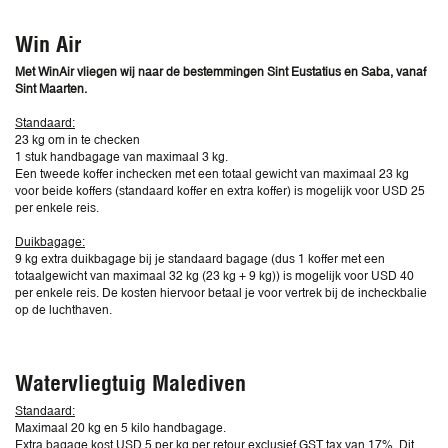
Win Air
Met WinAir vliegen wij naar de bestemmingen Sint Eustatius en Saba, vanaf
Sint Maarten.
Standaard:
23 kg om in te checken
1 stuk handbagage van maximaal 3 kg.
Een tweede koffer inchecken met een totaal gewicht van maximaal 23 kg
voor beide koffers (standaard koffer en extra koffer) is mogelijk voor USD 25
per enkele reis.
Duikbagage:
9 kg extra duikbagage bij je standaard bagage (dus 1 koffer met een
totaalgewicht van maximaal 32 kg (23 kg + 9 kg)) is mogelijk voor USD 40
per enkele reis. De kosten hiervoor betaal je voor vertrek bij de incheckbalie
op de luchthaven.
Watervliegtuig Malediven
Standaard:
Maximaal 20 kg en 5 kilo handbagage.
Extra bagage kost USD 5 per kg per retour exclusief GST tax van 17%. Dit