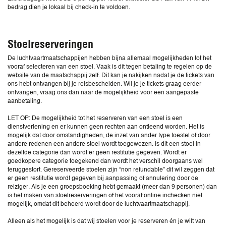
bedrag dien je lokaal bij check-in te voldoen.
Stoelreserveringen
De luchtvaartmaatschappijen hebben bijna allemaal mogelijkheden tot het
vooraf selecteren van een stoel. Vaak is dit tegen betaling te regelen op de
website van de maatschappij zelf. Dit kan je nakijken nadat je de tickets van
ons hebt ontvangen bij je reisbescheiden. Wil je je tickets graag eerder
ontvangen, vraag ons dan naar de mogelijkheid voor een aangepaste
aanbetaling.
LET OP: De mogelijkheid tot het reserveren van een stoel is een
dienstverlening en er kunnen geen rechten aan ontleend worden. Het is
mogelijk dat door omstandigheden, de inzet van ander type toestel of door
andere redenen een andere stoel wordt toegewezen. Is dit een stoel in
dezelfde categorie dan wordt er geen restitutie gegeven. Wordt er
goedkopere categorie toegekend dan wordt het verschil doorgaans wel
teruggestort. Gereserveerde stoelen zijn “non refundable” dit wil zeggen dat
er geen restitutie wordt gegeven bij aanpassing of annulering door de
reiziger. Als je een groepsboeking hebt gemaakt (meer dan 9 personen) dan
is het maken van stoelreserveringen of het vooraf online inchecken niet
mogelijk, omdat dit beheerd wordt door de luchtvaartmaatschappij.
Alleen als het mogelijk is dat wij stoelen voor je reserveren én je wilt van