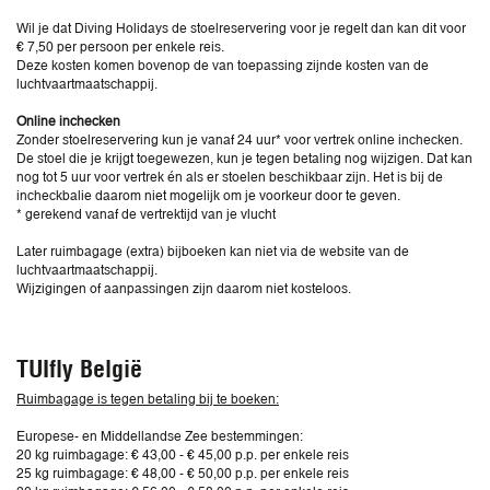
Wil je dat Diving Holidays de stoelreservering voor je regelt dan kan dit voor
€ 7,50 per persoon per enkele reis.
Deze kosten komen bovenop de van toepassing zijnde kosten van de
luchtvaartmaatschappij.
Online inchecken
Zonder stoelreservering kun je vanaf 24 uur* voor vertrek online inchecken.
De stoel die je krijgt toegewezen, kun je tegen betaling nog wijzigen. Dat kan
nog tot 5 uur voor vertrek én als er stoelen beschikbaar zijn. Het is bij de
incheckbalie daarom niet mogelijk om je voorkeur door te geven.
* gerekend vanaf de vertrektijd van je vlucht
Later ruimbagage (extra) bijboeken kan niet via de website van de
luchtvaartmaatschappij.
Wijzigingen of aanpassingen zijn daarom niet kosteloos.
TUIfly België
Ruimbagage is tegen betaling bij te boeken:
Europese- en Middellandse Zee bestemmingen:
20 kg ruimbagage: € 43,00 - € 45,00 p.p. per enkele reis
25 kg ruimbagage: € 48,00 - € 50,00 p.p. per enkele reis