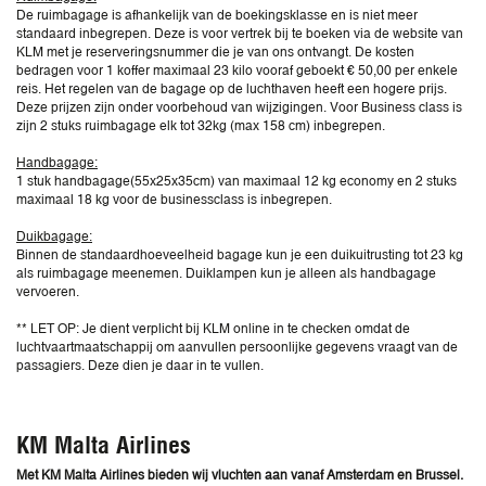
De ruimbagage is afhankelijk van de boekingsklasse en is niet meer
standaard inbegrepen. Deze is voor vertrek bij te boeken via de website van
KLM met je reserveringsnummer die je van ons ontvangt. De kosten
bedragen voor 1 koffer maximaal 23 kilo vooraf geboekt € 50,00 per enkele
reis. Het regelen van de bagage op de luchthaven heeft een hogere prijs.
Deze prijzen zijn onder voorbehoud van wijzigingen. Voor Business class is
zijn 2 stuks ruimbagage elk tot 32kg (max 158 cm) inbegrepen.
Handbagage:
1 stuk handbagage(55x25x35cm) van maximaal 12 kg economy en 2 stuks
maximaal 18 kg voor de businessclass is inbegrepen.
Duikbagage:
Binnen de standaardhoeveelheid bagage kun je een duikuitrusting tot 23 kg
als ruimbagage meenemen. Duiklampen kun je alleen als handbagage
vervoeren.
** LET OP: Je dient verplicht bij KLM online in te checken omdat de
luchtvaartmaatschappij om aanvullen persoonlijke gegevens vraagt van de
passagiers. Deze dien je daar in te vullen.
KM Malta Airlines
Met KM Malta Airlines bieden wij vluchten aan vanaf Amsterdam en Brussel.