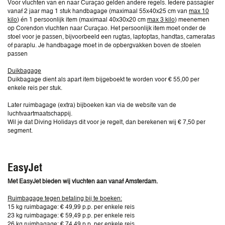
Voor vluchten van en naar Curaçao gelden andere regels. Iedere passagier
vanaf 2 jaar mag 1 stuk handbagage (maximaal 55x40x25 cm van
max 10
kilo
) én 1 persoonlijk item (maximaal 40x30x20 cm
max 3 kilo
) meenemen
op Corendon vluchten naar Curaçao. Het persoonlijk item moet onder de
stoel voor je passen, bijvoorbeeld een rugtas, laptoptas, handtas, cameratas
of paraplu. Je handbagage moet in de opbergvakken boven de stoelen
passen
Duikbagage
Duikbagage dient als apart item bijgeboekt te worden voor € 55,00 per
enkele reis per stuk.
Later ruimbagage (extra) bijboeken kan via de website van de
luchtvaartmaatschappij.
Wil je dat Diving Holidays dit voor je regelt, dan berekenen wij € 7,50 per
segment.
EasyJet
Met EasyJet bieden wij vluchten aan vanaf Amsterdam.
Ruimbagage tegen betaling bij te boeken:
15 kg ruimbagage: € 49,99 p.p. per enkele reis
23 kg ruimbagage: € 59,49 p.p. per enkele reis
26 kg ruimbagage: € 74,49 p.p. per enkele reis