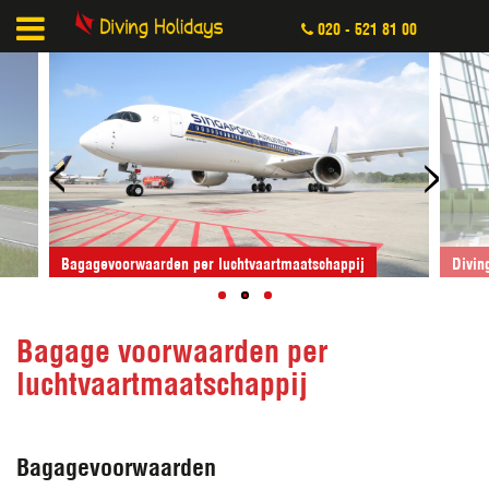
020 - 521 81 00
<
>
Bagagevoorwaarden per luchtvaartmaatschappij
Divin
Bagage voorwaarden per
luchtvaartmaatschappij
Bagagevoorwaarden