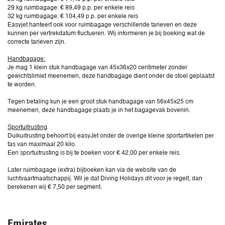
29 kg ruimbagage: € 89,49 p.p. per enkele reis
32 kg ruimbagage: € 104,49 p.p. per enkele reis
Easyjet hanteert ook voor ruimbagage verschillende tarieven en deze
kunnen per vertrekdatum fluctueren. Wij informeren je bij boeking wat de
correcte tarieven zijn.
Handbagage:
Je mag 1 klein stuk handbagage van 45x36x20 centimeter zonder
gewichtslimiet meenemen, deze handbagage dient onder de stoel geplaatst
te worden.
Tegen betaling kun je een groot stuk handbagage van 56x45x25 cm
meenemen, deze handbagage plaats je in het bagagevak bovenin.
Sportuitrusting
Duikuitrusting behoort bij easyJet onder de overige kleine sportartikelen per
tas van maximaal 20 kilo.
Een sportuitrusting is bij te boeken voor € 42,00 per enkele reis.
Later ruimbagage (extra) bijboeken kan via de website van de
luchtvaartmaatschappij. Wil je dat Diving Holidays dit voor je regelt, dan
berekenen wij € 7,50 per segment.
Emirates