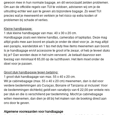
gewoon mee in hun normale bagage, en dit veroorzaakt zelden problemen.
Om aan de officiële regels van TUI te voldoen, adviseren wij om je de
uitrusting echter wel aan te geven als bijzondere bagage. Zo weet TUI
precies wat je meeneemt en verklein je het risico op extra kosten of
problemen bij schade of verlies.
Kleine handbagage:
1 stuk kleine handbagage van max. 40 x 30 x 20 cm.
Handbagage zoals een kleine handtas, cameratas of laptoptas. Deze mag
altijd gratis mee aan boord en plaats je onder de stoel voor je. Je mag altijd
een paraplu, wandelstok en 1 tas met duty free items meenemen aan boord.
Is je handbagage en/of accessoire te groot of te zwaar, of heb je teveel stuks
bij je? Dan worden deze in het ruim vervoerd. Je betaalt daarvoor een
toeslag van minimaal € 65,00 op de luchthaven. Het item moet onder de
stoel voor je passen.
Groot stuk handbagage tegen betaling:
1 groot stuk handbagage van max. 55 x 40 x 20 cm.
Wil je cabinebagage (max. 55 x 40 x 20 cm) meenemen, dan is dat voor
verdere bestemmingen als Curaçao, Bonaire of Tanzania al inclusief. Voor
de bestemmingen dichterbij geldt een vanafprijs van € 22,00 per enkele reis
per stuk en die is verschillend per bestemming. Mocht je cabinebagage
willen meenemen, dan dien je dit bij het maken van de boeking direct aan
ons door te geven.
Algemene voorwaarden voor handbagage