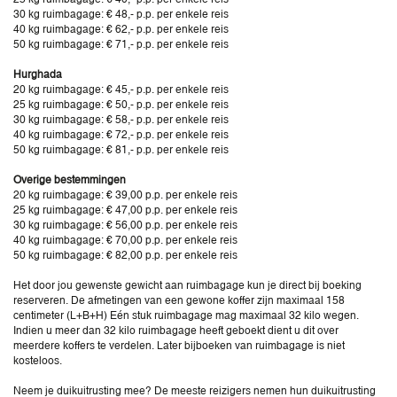
30 kg ruimbagage: € 48,- p.p. per enkele reis
40 kg ruimbagage: € 62,- p.p. per enkele reis
50 kg ruimbagage: € 71,- p.p. per enkele reis
Hurghada
20 kg ruimbagage: € 45,- p.p. per enkele reis
25 kg ruimbagage: € 50,- p.p. per enkele reis
30 kg ruimbagage: € 58,- p.p. per enkele reis
40 kg ruimbagage: € 72,- p.p. per enkele reis
50 kg ruimbagage: € 81,- p.p. per enkele reis
Overige bestemmingen
20 kg ruimbagage: € 39,00 p.p. per enkele reis
25 kg ruimbagage: € 47,00 p.p. per enkele reis
30 kg ruimbagage: € 56,00 p.p. per enkele reis
40 kg ruimbagage: € 70,00 p.p. per enkele reis
50 kg ruimbagage: € 82,00 p.p. per enkele reis
Het door jou gewenste gewicht aan ruimbagage kun je direct bij boeking
reserveren. De afmetingen van een gewone koffer zijn maximaal 158
centimeter (L+B+H) Eén stuk ruimbagage mag maximaal 32 kilo wegen.
Indien u meer dan 32 kilo ruimbagage heeft geboekt dient u dit over
meerdere koffers te verdelen. Later bijboeken van ruimbagage is niet
kosteloos.
Neem je duikuitrusting mee? De meeste reizigers nemen hun duikuitrusting