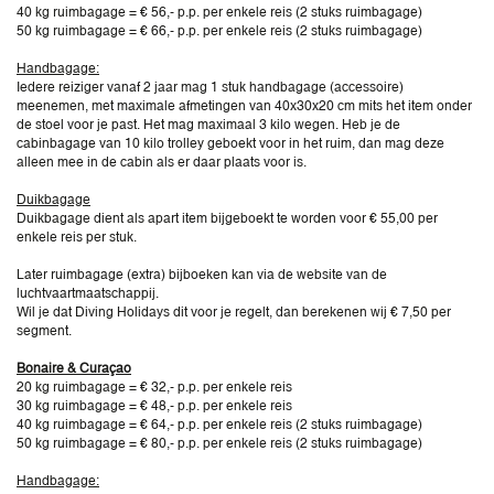
40 kg ruimbagage = € 56,- p.p. per enkele reis (2 stuks ruimbagage)
50 kg ruimbagage = € 66,- p.p. per enkele reis (2 stuks ruimbagage)
Handbagage:
Iedere reiziger vanaf 2 jaar mag 1 stuk handbagage (accessoire)
meenemen, met maximale afmetingen van 40x30x20 cm mits het item onder
de stoel voor je past. Het mag maximaal 3 kilo wegen. Heb je de
cabinbagage van 10 kilo trolley geboekt voor in het ruim, dan mag deze
alleen mee in de cabin als er daar plaats voor is.
Duikbagage
Duikbagage dient als apart item bijgeboekt te worden voor € 55,00 per
enkele reis per stuk.
Later ruimbagage (extra) bijboeken kan via de website van de
luchtvaartmaatschappij.
Wil je dat Diving Holidays dit voor je regelt, dan berekenen wij € 7,50 per
segment.
Bonaire & Curaçao
20 kg ruimbagage = € 32,- p.p. per enkele reis
30 kg ruimbagage = € 48,- p.p. per enkele reis
40 kg ruimbagage = € 64,- p.p. per enkele reis (2 stuks ruimbagage)
50 kg ruimbagage = € 80,- p.p. per enkele reis (2 stuks ruimbagage)
Handbagage: