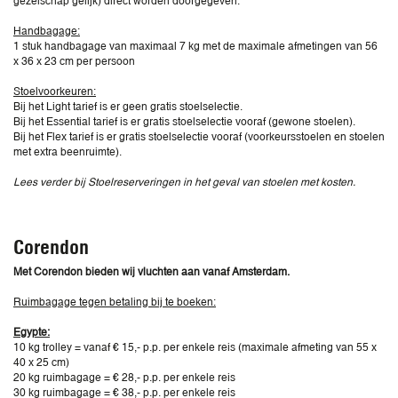
gezelschap gelijk) direct worden doorgegeven.
Handbagage:
1 stuk handbagage van maximaal 7 kg met de maximale afmetingen van 56
x 36 x 23 cm per persoon
Stoelvoorkeuren:
Bij het Light tarief is er geen gratis stoelselectie.
Bij het Essential tarief is er gratis stoelselectie vooraf (gewone stoelen).
Bij het Flex tarief is er gratis stoelselectie vooraf (voorkeursstoelen en stoelen
met extra beenruimte).
Lees verder bij Stoelreserveringen in het geval van stoelen met kosten.
Corendon
Met Corendon bieden wij vluchten aan vanaf Amsterdam.
Ruimbagage tegen betaling bij te boeken:
Egypte:
10 kg trolley = vanaf € 15,- p.p. per enkele reis (maximale afmeting van 55 x
40 x 25 cm)
20 kg ruimbagage = € 28,- p.p. per enkele reis
30 kg ruimbagage = € 38,- p.p. per enkele reis