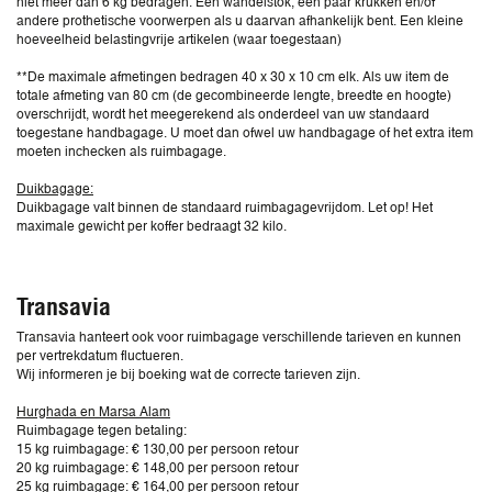
niet meer dan 6 kg bedragen. Een wandelstok, een paar krukken en/of
andere prothetische voorwerpen als u daarvan afhankelijk bent. Een kleine
hoeveelheid belastingvrije artikelen (waar toegestaan)
**De maximale afmetingen bedragen 40 x 30 x 10 cm elk. Als uw item de
totale afmeting van 80 cm (de gecombineerde lengte, breedte en hoogte)
overschrijdt, wordt het meegerekend als onderdeel van uw standaard
toegestane handbagage. U moet dan ofwel uw handbagage of het extra item
moeten inchecken als ruimbagage.
Duikbagage:
Duikbagage valt binnen de standaard ruimbagagevrijdom. Let op! Het
maximale gewicht per koffer bedraagt 32 kilo.
Transavia
Transavia hanteert ook voor ruimbagage verschillende tarieven en kunnen
per vertrekdatum fluctueren.
Wij informeren je bij boeking wat de correcte tarieven zijn.
Hurghada en Marsa Alam
Ruimbagage tegen betaling:
15 kg ruimbagage: € 130,00 per persoon retour
20 kg ruimbagage: € 148,00 per persoon retour
25 kg ruimbagage: € 164,00 per persoon retour