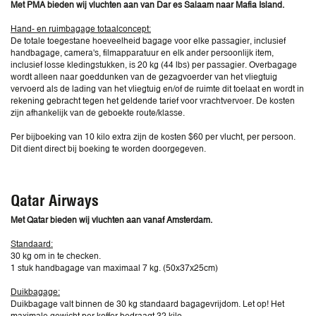
Met PMA bieden wij vluchten aan van Dar es Salaam naar Mafia Island.
Hand- en ruimbagage totaalconcept:
De totale toegestane hoeveelheid bagage voor elke passagier, inclusief
handbagage, camera's, filmapparatuur en elk ander persoonlijk item,
inclusief losse kledingstukken, is 20 kg (44 lbs) per passagier. Overbagage
wordt alleen naar goeddunken van de gezagvoerder van het vliegtuig
vervoerd als de lading van het vliegtuig en/of de ruimte dit toelaat en wordt in
rekening gebracht tegen het geldende tarief voor vrachtvervoer. De kosten
zijn afhankelijk van de geboekte route/klasse.
Per bijboeking van 10 kilo extra zijn de kosten $60 per vlucht, per persoon.
Dit dient direct bij boeking te worden doorgegeven.
Qatar Airways
Met Qatar bieden wij vluchten aan vanaf Amsterdam.
Standaard:
30 kg om in te checken.
1 stuk handbagage van maximaal 7 kg. (50x37x25cm)
Duikbagage:
Duikbagage valt binnen de 30 kg standaard bagagevrijdom. Let op! Het
maximale gewicht per koffer bedraagt 32 kilo.