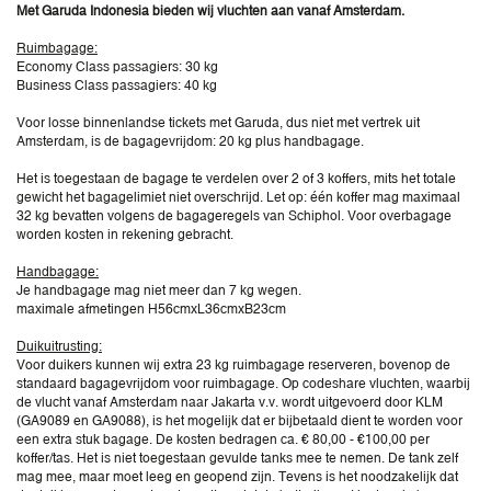
Met Garuda Indonesia bieden wij vluchten aan vanaf Amsterdam.
Ruimbagage:
Economy Class passagiers: 30 kg
Business Class passagiers: 40 kg
Voor losse binnenlandse tickets met Garuda, dus niet met vertrek uit
Amsterdam, is de bagagevrijdom: 20 kg plus handbagage.
Het is toegestaan de bagage te verdelen over 2 of 3 koffers, mits het totale
gewicht het bagagelimiet niet overschrijd. Let op: één koffer mag maximaal
32 kg bevatten volgens de bagageregels van Schiphol. Voor overbagage
worden kosten in rekening gebracht.
Handbagage:
Je handbagage mag niet meer dan 7 kg wegen.
maximale afmetingen H56cmxL36cmxB23cm
Duikuitrusting:
Voor duikers kunnen wij extra 23 kg ruimbagage reserveren, bovenop de
standaard bagagevrijdom voor ruimbagage. Op codeshare vluchten, waarbij
de vlucht vanaf Amsterdam naar Jakarta v.v. wordt uitgevoerd door KLM
(GA9089 en GA9088), is het mogelijk dat er bijbetaald dient te worden voor
een extra stuk bagage. De kosten bedragen ca. € 80,00 - €100,00 per
koffer/tas. Het is niet toegestaan gevulde tanks mee te nemen. De tank zelf
mag mee, maar moet leeg en geopend zijn. Tevens is het noodzakelijk dat