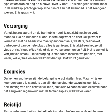
type catamaran en nog de nieuwe Diver IV boot. Er is hier geen strand, maar
in de werkelijk prachtige tropische tuin of aan het zwembad is het zeer goed
toeven. Er is gratis wifi.
Verzorging
Vanuit het restaurant en de bar heb je heerlijk zeezicht met in de verte
Manado Tua en Bunaken eiland. Iedere dag weet de chef-kok je weer te
verrassen met de heerlijkste maaltijden: oriëntaals, westers, zeebanket,
barbecue of van de hete plaat, alles is genieten. Er is altijd een keuze uit
vlees of vis / vlees of kip / kip of vis en verse groenten en fruit. Het is werkelijk
verfijnd van smaak. De verzorging is standaard inclusief volpension, met
water, koffie, thee en een welkomstdrankje. Dat wordt genieten!
Excursies
Duiken en snorkelen zijn de belangrijkste activiteiten hier. Maar wil je een
keer een dagje iets anders dan zijn de navolgende excursies een idee:
beklimming van een actieve vulkaan, culturele Minahasa tour, excursie naar
het Tangkoko regenwoud met de tarsier aapjes, wild water varen.
Reistijd
Een goede regenbui kan je het hele jaar door treffen, maar de echte regen