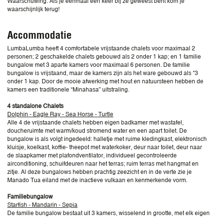
Waarschuwing: Als je eenmaal een keer bij ze geweest bent kom je
waarschijnlijk terug!
Accommodatie
LumbaLumba heeft 4 comfortabele vrijstaande chalets voor maximaal 2
personen; 2 geschakelde chalets gebouwd als 2 onder 1 kap; en 1 familie
bungalow met 3 aparte kamers voor maximaal 6 personen. De familie
bungalow is vrijstaand, maar de kamers zijn als het ware gebouwd als "3
onder 1 kap. Door de mooie afwerking met hout en natuursteen hebben de
kamers een traditionele “Minahasa” uitstraling.
4 standalone Chalets
Dolphin - Eagle Ray - Sea Horse - Turtle
Alle 4 de vrijstaande chalets hebben eigen badkamer met wastafel,
doucheruimte met warm/koud stromend water en een apart toilet. De
bungalow is als volgt ingedeeld: halletje met ruime kledingkast, elektronisch
kluisje, koelkast, koffie- theepot met waterkoker, deur naar toilet, deur naar
de slaapkamer met plafondventilator, individueel gecontroleerde
airconditioning, schuifdeuren naar het terras; ruim terras met hangmat en
zitje. Al deze bungalows hebben prachtig zeezicht en in de verte zie je
Manado Tua eiland met de inactieve vulkaan en kenmerkende vorm.
Familiebungalow
Starfish - Mandarin - Sepia
De familie bungalow bestaat uit 3 kamers, wisselend in grootte, met elk eigen