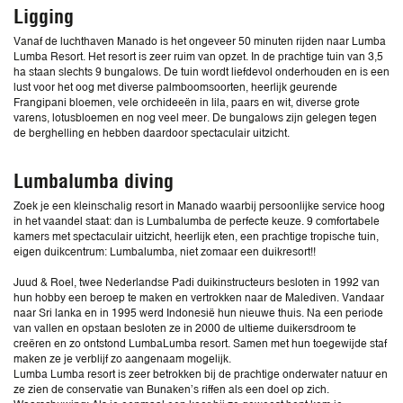
Ligging
Vanaf de luchthaven Manado is het ongeveer 50 minuten rijden naar Lumba
Lumba Resort. Het resort is zeer ruim van opzet. In de prachtige tuin van 3,5
ha staan slechts 9 bungalows. De tuin wordt liefdevol onderhouden en is een
lust voor het oog met diverse palmboomsoorten, heerlijk geurende
Frangipani bloemen, vele orchideeën in lila, paars en wit, diverse grote
varens, lotusbloemen en nog veel meer. De bungalows zijn gelegen tegen
de berghelling en hebben daardoor spectaculair uitzicht.
Lumbalumba diving
Zoek je een kleinschalig resort in Manado waarbij persoonlijke service hoog
in het vaandel staat: dan is Lumbalumba de perfecte keuze. 9 comfortabele
kamers met spectaculair uitzicht, heerlijk eten, een prachtige tropische tuin,
eigen duikcentrum: Lumbalumba, niet zomaar een duikresort!!
Juud & Roel, twee Nederlandse Padi duikinstructeurs besloten in 1992 van
hun hobby een beroep te maken en vertrokken naar de Malediven. Vandaar
naar Sri lanka en in 1995 werd Indonesië hun nieuwe thuis. Na een periode
van vallen en opstaan besloten ze in 2000 de ultieme duikersdroom te
creëren en zo ontstond LumbaLumba resort. Samen met hun toegewijde staf
maken ze je verblijf zo aangenaam mogelijk.
Lumba Lumba resort is zeer betrokken bij de prachtige onderwater natuur en
ze zien de conservatie van Bunaken’s riffen als een doel op zich.