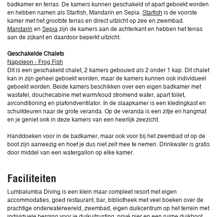
badkamer en terras. De kamers kunnen geschakeld of apart geboekt worden
en hebben namen als Starfish, Mandarin en Sepia.
Starfish
is de voorste
kamer met het grootste terras en direct uitzicht op zee en zwembad.
Mandarin
en
Sepia
zijn de kamers aan de achterkant en hebben het terras
aan de zijkant en daardoor beperkt uitzicht.
Geschakelde Chalets
Napoleon - Frog Fish
Dit is een geschakeld chalet, 2 kamers gebouwd als 2 onder 1 kap. Dit chalet
kan in zijn geheel geboekt worden, maar de kamers kunnen ook individueel
geboekt worden. Beide kamers beschikken over een eigen badkamer met
wastafel, douchecabine met warm/koud stromend water, apart toilet,
airconditioning en plafondventilator. In de slaapkamer is een kledingkast en
schuifdeuren naar de grote veranda. Op de veranda is een zitje en hangmat
en je geniet ook in deze kamers van een heerlijk zeezicht.
Handdoeken voor in de badkamer, maar ook voor bij het zwembad of op de
boot zijn aanwezig en hoef je dus niet zelf mee te nemen. Drinkwater is gratis
door middel van een watergallon op elke kamer.
Faciliteiten
Lumbalumba Diving is een klein maar compleet resort met eigen
accommodaties, goed restaurant, bar, bibliotheek met veel boeken over de
prachtige onderwaterwereld, zwembad, eigen duikcentrum op het terrein met
individuele berging voor je duikuitrusting, privé pier en een ruime duikboot