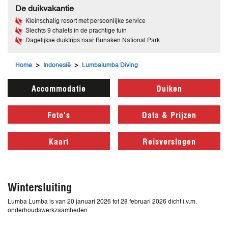
De duikvakantie
Kleinschalig resort met persoonlijke service
Slechts 9 chalets in de prachtige tuin
Dagelijkse duiktrips naar Bunaken National Park
>
>
Home
Indonesië
Lumbalumba Diving
Accommodatie
Duiken
Foto's
Data & Prijzen
Kaart
Reisverslagen
Wintersluiting
Lumba Lumba is van 20 januari 2026 tot 28 februari 2026 dicht i.v.m.
onderhoudswerkzaamheden.