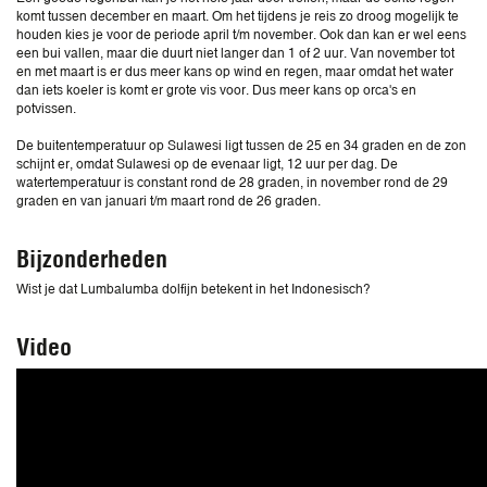
komt tussen december en maart. Om het tijdens je reis zo droog mogelijk te
houden kies je voor de periode april t/m november. Ook dan kan er wel eens
een bui vallen, maar die duurt niet langer dan 1 of 2 uur. Van november tot
en met maart is er dus meer kans op wind en regen, maar omdat het water
dan iets koeler is komt er grote vis voor. Dus meer kans op orca's en
potvissen.
De buitentemperatuur op Sulawesi ligt tussen de 25 en 34 graden en de zon
schijnt er, omdat Sulawesi op de evenaar ligt, 12 uur per dag. De
watertemperatuur is constant rond de 28 graden, in november rond de 29
graden en van januari t/m maart rond de 26 graden.
Bijzonderheden
Wist je dat Lumbalumba dolfijn betekent in het Indonesisch?
Video