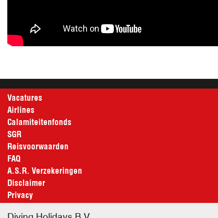
Vacatures
Airlines
Calamiteitenfonds
SGR
Reisvoorwaarden
FAQ
A.S.R. Verzekeringen
Disclaimer
Privacy
Diving Holidays B.V.