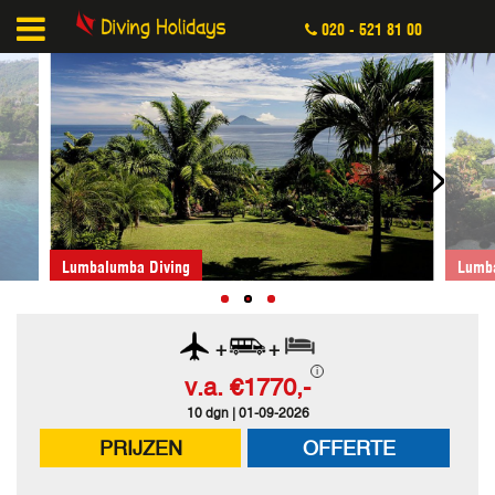
020 - 521 81 00
<
>
Lumbalumba Diving
Lumb
+
+
v.a.
€1770,-
10 dgn | 01-09-2026
PRIJZEN
OFFERTE