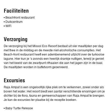
Faciliteiten
• Beachfront restaurant
• Duikcentrum
• WiFi
Verzorging
De verzorging bij het Misool Eco Resort bestaat uit vier maaltijden per dag
met thee in de middag en de meeste niet-alcoholische consumpties. Het
Beach-front restaurant heeft een adembenemend uitzicht over de turkooise
lagune. Hier kun je ’s avonds een heerlijk drankje nuttigen, terwijl je geniet
van het beeld van de zwartpunt rifhaaien die aan het jagen zijn in de baai.
De maaltijden worden in buffetvorm geserveerd.
Excursies
Raja Ampat is een ongelooflijk rijke plek om te verkennen, zowel onder als
boven het water. Het resort biedt een aantal verschillende ervaringen om je
dichter bij de flora, fauna en gemeenschappen van Raja Ampat te brengen.
Je kan de excursies ter plaatse bij de receptie boeken.
• Baby Turtle Release