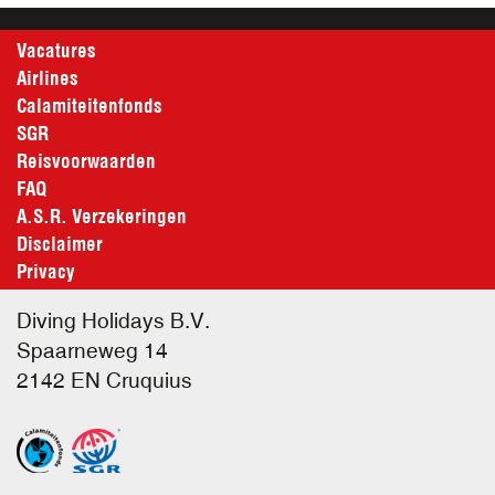
Vacatures
Airlines
Calamiteitenfonds
SGR
Reisvoorwaarden
FAQ
A.S.R. Verzekeringen
Disclaimer
Privacy
Diving Holidays B.V.
Spaarneweg 14
2142 EN
Cruquius