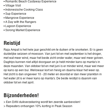
• Romantic Beach Castaway Experience
• Village Visit
• Indonesische Cooking Class
• Sup Experience
• Mangrove Experience
• A Day with the Rangers
• Lagoon Experience
• Sorong Market Experience
Reistijd
Raja Ampat is het hele jaar geschikt om te duiken of te snorkelen. Er is geen
duidelijke seizoen of moesson. Van juni tot en met september is het droger,
met wat meer wind, maar het beste zicht onder water, maar wel meer golven.
Dagtrips kunnen niet altijd doorgaan en je hebt minder kans op manta's in
deze maanden. Van oktober tot en met juni is er minder wind, maar wel meer
op kans op een bui. Weliswaar kort en hevig en daarna klaar het weer op.
Het zicht is dan ongeveer 10 - 20 meter en doordat er dan meer plankton in
het water zit is er meer kans op manta's. De beste reistijd is daarom van
oktober tot en met april.
Bijzonderheden!
> Een DAN duikverzekering wordt ten zeerste aanbevolen!
> Repeaters ontvangen 10% korting in Peak Season