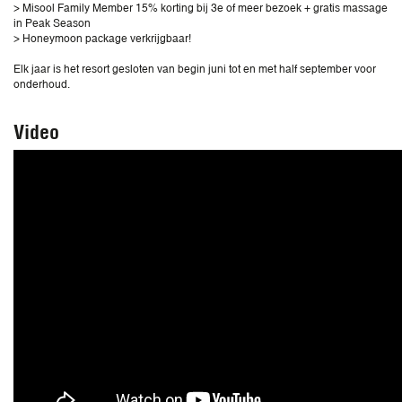
> Misool Family Member 15% korting bij 3e of meer bezoek + gratis massage
in Peak Season
> Honeymoon package verkrijgbaar!
Elk jaar is het resort gesloten van begin juni tot en met half september voor
onderhoud.
Video