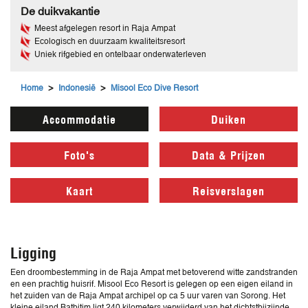
De duikvakantie
Meest afgelegen resort in Raja Ampat
Ecologisch en duurzaam kwaliteitsresort
Uniek rifgebied en ontelbaar onderwaterleven
>
>
Home
Indonesië
Misool Eco Dive Resort
Accommodatie
Duiken
Foto's
Data & Prijzen
Kaart
Reisverslagen
Ligging
Een droombestemming in de Raja Ampat met betoverend witte zandstranden
en een prachtig huisrif. Misool Eco Resort is gelegen op een eigen eiland in
het zuiden van de Raja Ampat archipel op ca 5 uur varen van Sorong. Het
kleine eiland Batbitim ligt 240 kilometers verwijderd van het dichtstbijzijnde