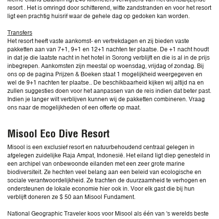
resort . Het is omringd door schitterend, witte zandstranden en voor het resort
ligt een prachtig huisrif waar de gehele dag op gedoken kan worden.
Transfers
Het resort heeft vaste aankomst- en vertrekdagen en zij bieden vaste
pakketten aan van 7+1, 9+1 en 12+1 nachten ter plaatse. De +1 nacht houdt
in dat je die laatste nacht in het hotel in Sorong verblijft en die is al in de prijs
inbegrepen. Aankomsten zijn meestal op woensdag, vrijdag of zondag. Bij
ons op de pagina Prijzen & Boeken staat 1 mogelijkheid weergegeven en
wel de 9+1 nachten ter plaatse.. De beschikbaarheid kijken wij altijd na en
zullen suggesties doen voor het aanpassen van de reis indien dat beter past.
Indien je langer wilt verblijven kunnen wij de pakketten combineren. Vraag
ons naar de mogelijkheden of een offerte op maat.
Misool Eco Dive Resort
Misool is een exclusief resort en natuurbehoudend centraal gelegen in
afgelegen zuidelijke Raja Ampat, Indonesië. Het eiland ligt diep genesteld in
een archipel van onbewoonde eilanden met een zeer grote marine
biodiversiteit. Ze hechten veel belang aan een beleid van ecologische en
sociale verantwoordelijkheid. Ze trachten de duurzaamheid te verhogen en
ondersteunen de lokale economie hier ook in. Voor elk gast die bij hun
verblijft doneren ze $ 50 aan Misool Fundament.
National Geographic Traveler koos voor Misool als één van 's werelds beste