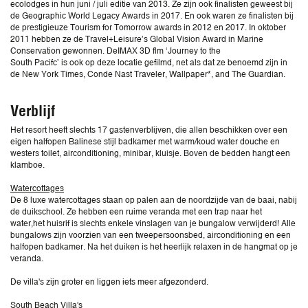
ecolodges in hun juni / juli editie van 2013. Ze zijn ook finalisten geweest bij
de Geographic World Legacy Awards in 2017. En ook waren ze finalisten bij
de prestigieuze Tourism for Tomorrow awards in 2012 en 2017. In oktober
2011 hebben ze de Travel+Leisure’s Global Vision Award in Marine
Conservation gewonnen. DeIMAX 3D flm ‘Journey to the
South Pacifc’ is ook op deze locatie gefilmd, net als dat ze benoemd zijn in
de New York Times, Conde Nast Traveler, Wallpaper*, and The Guardian.
Verblijf
Het resort heeft slechts 17 gastenverblijven, die allen beschikken over een
eigen halfopen Balinese stijl badkamer met warm/koud water douche en
westers toilet, airconditioning, minibar, kluisje. Boven de bedden hangt een
klamboe.
Watercottages
De 8 luxe watercottages staan op palen aan de noordzijde van de baai, nabij
de duikschool. Ze hebben een ruime veranda met een trap naar het
water,het huisrif is slechts enkele vinslagen van je bungalow verwijderd! Alle
bungalows zijn voorzien van een tweepersoonsbed, airconditioning en een
halfopen badkamer. Na het duiken is het heerlijk relaxen in de hangmat op je
veranda.
De villa's zijn groter en liggen iets meer afgezonderd.
South Beach Villa's