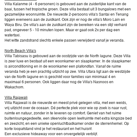
Villa Kalanme (4 - 6 personen) is gebouwd aan de zuiderlijke kant van de
baai, tussen het tropische groen. Deze villa bestaat uit 3 bungalows met een
gezamelijke woonruimte. De nieuwste 2-persoons villa's Santai en Tenang
liggen eveneens aan de zuidkant. Ook zijn er nog de villa's Moro Lain en
Waya Biru. De villa's aan de zuidkant zijn de bereiken via een stijl verhard
pad, ongeveer 5 - 10 minuten lopen. Maar er gaat ook 2x per dag een
watertaxi.
Het witte zandstrand slechts enkele passen verwijderd vanaf je veranda.
North Beach Villa's
Villa Tabisasu is gebouwd aan de oostzijde van de North lagune. Deze Villa
is zeer luxe en bestaat uit een woonkamer en slaapkamer. In de slaapkamer
is airconditioning en in de woonkamer een plafondfan. Vanaf de ruime
veranda heb je een prachtig uitzicht op zee. Villa Utara ligt aan de westzijde
van de North lagune en is geschikt voor families van minimaal 4 en
maximaal 6 personen. Ook liggen daar nog de Villa's Nasnoos en
Wakachom.
Villa Rajawali
Villa Rajawali is de nieuwste en meest privé gelegen villa, met een weids,
vrij uitzicht over de oceaan. Dé perfecte plek voor wie op zoek is naar rust,
ruimte en natuur, zonder in te leveren op comfort. Geniet van het ruime
buitenloungegedeelte, een sfeervolle open leefruimte met extra kingsize bed
en zeezicht, en een unieke openluchtbadkamer onder de sterrenhemel. Op
korte loopafstand vind je het restaurant en het huisrif.
Een exclusieve hideaway voor een onvergetelijk verblijf.