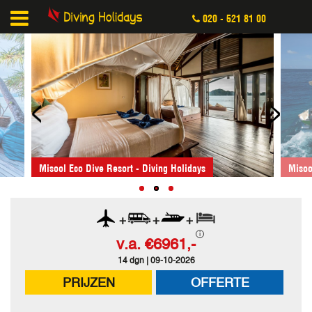
020 - 521 81 00
<
>
Misool Eco Dive Resort - Diving Holidays
Misoo
+
+
+
v.a.
€6961,-
14 dgn | 09-10-2026
PRIJZEN
OFFERTE