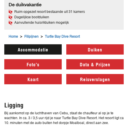
De duikvakantie
Ruim opgezet resort bestaande uit 31 kamers
Dagelijkse bootduiken
Aanvullende huisrifduiken mogelijk
>
>
Home
Filipijnen
Turtle Bay Dive Resort
Accommodatie
Duiken
Foto's
Data & Prijzen
Kaart
Reisverslagen
Ligging
Bij aankomst op de luchthaven van Cebu, staat de chauffeur al op je te
wachten. In ca. 3 / 3,5 uur rijd je naar Turtle Bay Dive Resort. Het resort ligt ca
10. minuten met de auto buiten het dorpje Moalboal, direct aan zee.