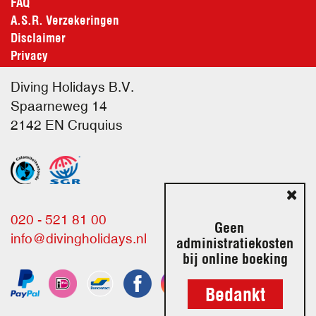
FAQ
A.S.R. Verzekeringen
Disclaimer
Privacy
Diving Holidays B.V.
Spaarneweg 14
2142 EN
Cruquius
020 - 521 81 00
Geen
info@divingholidays.nl
administratiekosten
bij online boeking
Bedankt