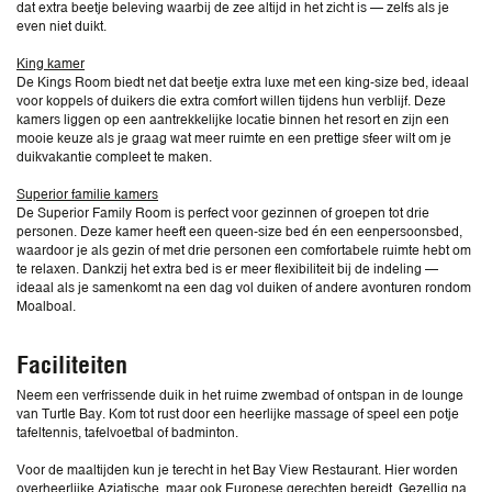
dat extra beetje beleving waarbij de zee altijd in het zicht is — zelfs als je
even niet duikt.
King kamer
De Kings Room biedt net dat beetje extra luxe met een king-size bed, ideaal
voor koppels of duikers die extra comfort willen tijdens hun verblijf. Deze
kamers liggen op een aantrekkelijke locatie binnen het resort en zijn een
mooie keuze als je graag wat meer ruimte en een prettige sfeer wilt om je
duikvakantie compleet te maken.
Superior familie kamers
De Superior Family Room is perfect voor gezinnen of groepen tot drie
personen. Deze kamer heeft een queen-size bed én een eenpersoonsbed,
waardoor je als gezin of met drie personen een comfortabele ruimte hebt om
te relaxen. Dankzij het extra bed is er meer flexibiliteit bij de indeling —
ideaal als je samenkomt na een dag vol duiken of andere avonturen rondom
Moalboal.
Faciliteiten
Neem een verfrissende duik in het ruime zwembad of ontspan in de lounge
van Turtle Bay. Kom tot rust door een heerlijke massage of speel een potje
tafeltennis, tafelvoetbal of badminton.
Voor de maaltijden kun je terecht in het Bay View Restaurant. Hier worden
overheerlijke Aziatische, maar ook Europese gerechten bereidt. Gezellig na