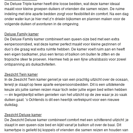
De Deluxe Triple kamer heeft drie losse bedden, wat deze kamer ideaal
maakt voor kleine groepen duikers of vrienden die samen reizen. De ruime
indeling met drie aparte bedden zorgt voor flexibiliteit én comfort. Na een dag
onder water kun je hier met z’n drieën bijkomen en plannen maken voor de
volgende duiken of avonturen in de omgeving.
Deluxe Family kamer
De Deluxe Family kamer combineert een queen-size bed met een extra
eenpersoonsbed, wat deze kamer perfect maakt voor kleine gezinnen of
duo’s die graag wat extra ruimte hebben. De kamer voelt ruim aan en heeft
een eigen badkamer, plus een terras of balkon om buiten te zitten en de
tropische sfeer te proeven. Hiermee heb je een fijne uitvalsbasis voor zowel
ontspanning als duikactiviteiten.
Zeezicht Twin kamer
In de Zeezicht Twin kamer geniet je van een prachtig uitzicht over de oceaan,
terwijl je slaapt op twee aparte eenpersoonsbedden. Dit is een uitstekende
keuze als jullie samen reizen maar toch ieder jullie eigen bed willen hebben
— én tegelijkertijd willen genieten van het uitzicht op de zee waar je zo vaak
duiken gaat. ’s Ochtends is dit een heerlijk vertrekpunt voor een nieuwe
duikdag.
Zeezicht Deluxe kamer
De Zeezicht Deluxe kamer combineert comfort met een schitterend uitzicht: je
slaapt in een queen-size bed en kijkt vanaf je balkon uit over de baai. Dit
kamertype is geliefd bij koppels of vrienden die samen reizen en houden van