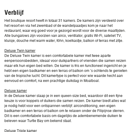
Verblijf
Het boutique resort heeft in totaal 31 kamers. De kamers zijn verdeeld over
het resort en via het zwembad of de wandelpaadjes kom je naar het
restaurant, waar erg goed voor je gezorgd wordt voor de diverse maaltijden.
Alle bungalows zijn voorzien van airco, ventilator, gratis Wi-Fi, sateliet TV,
kluisje, douche met warm water, föhn, koelkastje, balkon of terras met zitje.
Deluxe Twin kamer
De Deluxe Twin kamer is een comfortabele kamer met twee aparte
eenpersoonsbedden, ideaal voor duikpartners of vrienden die samen reizen
maar elk hun eigen bed willen. De kamer is fris en functioneel ingericht en je
hebt een eigen badkamer en een terras of balkon om ’s ochtends te genieten
van de tropische lucht. Dit kamertype is perfect voor wie waarde hecht aan
eenvoud en comfort, na een prachtige duikdag in Moalboal.
Deluxe kamer
In de Deluxe kamer slaap je in een queen-size bed, waardoor dit een fijne
keuze is voor koppels of duikers die samen reizen. De kamer biedt alles wat
je nodig hebt voor een ontspannen verblijf: airconditioning, een eigen
badkamer en een terras of balkon om te relaxen onder de Filipijnse sterren.
Dit is een comfortabele basis om dagelijks de adembenemende duiken te
beleven waar Turtle Bay om bekend staat.
Deluxe Triple kamer