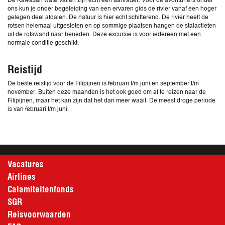
ons kun je onder begeleiding van een ervaren gids de rivier vanaf een hoger
gelegen deel afdalen. De natuur is hier echt schitterend. De rivier heeft de
rotsen helemaal uitgesleten en op sommige plaatsen hangen de stalactieten
uit de rotswand naar beneden. Deze excursie is voor iedereen met een
normale conditie geschikt.
Reistijd
De beste reistijd voor de Filipijnen is februari t/m juni en september t/m
november. Buiten deze maanden is het ook goed om af te reizen naar de
Filipijnen, maar het kan zijn dat het dan meer waait. De meest droge periode
is van februari t/m juni.
Vacatures
Airlines
Calamiteitenfonds
SGR
Reisvoorwaarden