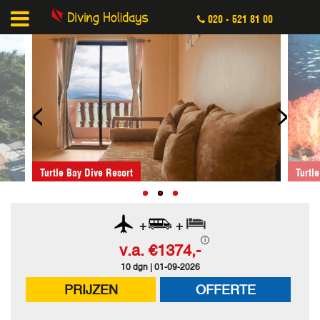
020 - 521 81 00
<
>
Turtle Bay Dive Resort
Turtl
+
+
v.a.
€1374,-
10 dgn | 01-09-2026
PRIJZEN
OFFERTE