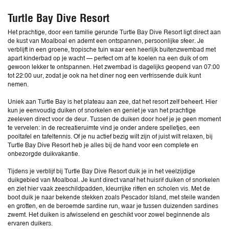
Turtle Bay Dive Resort
Het prachtige, door een familie gerunde Turtle Bay Dive Resort ligt direct aan
de kust van Moalboal en ademt een ontspannen, persoonlijke sfeer. Je
verblijft in een groene, tropische tuin waar een heerlijk buitenzwembad met
apart kinderbad op je wacht — perfect om af te koelen na een duik of om
gewoon lekker te ontspannen. Het zwembad is dagelijks geopend van 07:00
tot 22:00 uur, zodat je ook na het diner nog een verfrissende duik kunt
nemen.
Uniek aan Turtle Bay is het plateau aan zee, dat het resort zelf beheert. Hier
kun je eenvoudig duiken of snorkelen en geniet je van het prachtige
zeeleven direct voor de deur. Tussen de duiken door hoef je je geen moment
te vervelen: in de recreatieruimte vind je onder andere spelletjes, een
pooltafel en tafeltennis. Of je nu actief bezig wilt zijn of juist wilt relaxen, bij
Turtle Bay Dive Resort heb je alles bij de hand voor een complete en
onbezorgde duikvakantie.
Tijdens je verblijf bij Turtle Bay Dive Resort duik je in het veelzijdige
duikgebied van Moalboal. Je kunt direct vanaf het huisrif duiken of snorkelen
en ziet hier vaak zeeschildpadden, kleurrijke riffen en scholen vis. Met de
boot duik je naar bekende stekken zoals Pescador Island, met steile wanden
en grotten, en de beroemde sardine run, waar je tussen duizenden sardines
zwemt. Het duiken is afwisselend en geschikt voor zowel beginnende als
ervaren duikers.