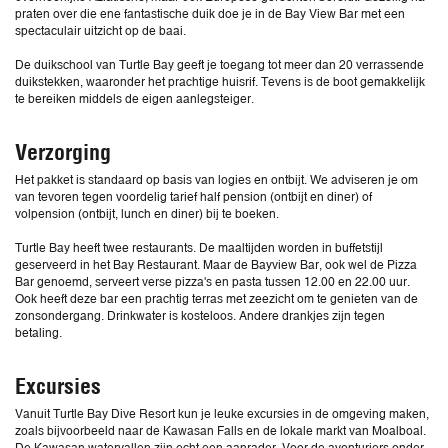
praten over die ene fantastische duik doe je in de Bay View Bar met een
spectaculair uitzicht op de baai.
De duikschool van Turtle Bay geeft je toegang tot meer dan 20 verrassende
duikstekken, waaronder het prachtige huisrif. Tevens is de boot gemakkelijk
te bereiken middels de eigen aanlegsteiger.
Verzorging
Het pakket is standaard op basis van logies en ontbijt. We adviseren je om
van tevoren tegen voordelig tarief half pension (ontbijt en diner) of
volpension (ontbijt, lunch en diner) bij te boeken.
Turtle Bay heeft twee restaurants. De maaltijden worden in buffetstijl
geserveerd in het Bay Restaurant. Maar de Bayview Bar, ook wel de Pizza
Bar genoemd, serveert verse pizza's en pasta tussen 12.00 en 22.00 uur.
Ook heeft deze bar een prachtig terras met zeezicht om te genieten van de
zonsondergang. Drinkwater is kosteloos. Andere drankjes zijn tegen
betaling.
Excursies
Vanuit Turtle Bay Dive Resort kun je leuke excursies in de omgeving maken,
zoals bijvoorbeeld naar de Kawasan Falls en de lokale markt van Moalboal.
De Kawasan watervallen zijn echt een aanrader. Voor de avonturiers onder