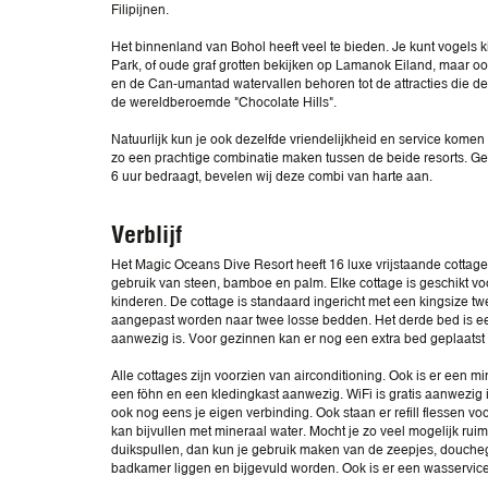
Filipijnen.
Het binnenland van Bohol heeft veel te bieden. Je kunt vogels k
Park, of oude graf grotten bekijken op Lamanok Eiland, maar oo
en de Can-umantad watervallen behoren tot de attracties die de 
de wereldberoemde "Chocolate Hills".
Natuurlijk kun je ook dezelfde vriendelijkheid en service komen
zo een prachtige combinatie maken tussen de beide resorts. Gezi
6 uur bedraagt, bevelen wij deze combi van harte aan.
Verblijf
Het Magic Oceans Dive Resort heeft 16 luxe vrijstaande cottages i
gebruik van steen, bamboe en palm. Elke cottage is geschikt v
kinderen. De cottage is standaard ingericht met een kingsize 
aangepast worden naar twee losse bedden. Het derde bed is e
aanwezig is. Voor gezinnen kan er nog een extra bed geplaatst
Alle cottages zijn voorzien van airconditioning. Ook is er een m
een föhn en een kledingkast aanwezig. WiFi is gratis aanwezig i
ook nog eens je eigen verbinding. Ook staan er refill flessen voo
kan bijvullen met mineraal water. Mocht je zo veel mogelijk ruimt
duikspullen, dan kun je gebruik maken van de zeepjes, douche
badkamer liggen en bijgevuld worden. Ook is er een wasservice 