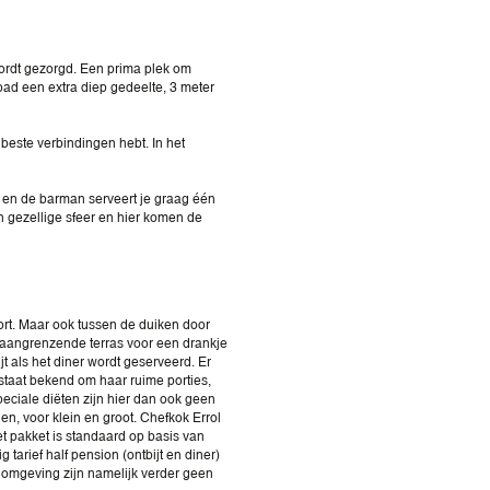
ordt gezorgd. Een prima plek om
bad een extra diep gedeelte, 3 meter
beste verbindingen hebt. In het
 en de barman serveert je graag één
en gezellige sfeer en hier komen de
sort. Maar ook tussen de duiken door
 aangrenzende terras voor een drankje
jt als het diner wordt geserveerd. Er
 staat bekend om haar ruime porties,
eciale diëten zijn hier dan ook geen
n, voor klein en groot. Chefkok Errol
t pakket is standaard op basis van
 tarief half pension (ontbijt en diner)
je omgeving zijn namelijk verder geen