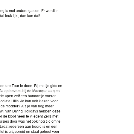
ing is met andere gasten. Er wordt in
t leuk lijkt, dan kan dat!
ture Tour te doen. Rij met je gids en
r. Ga op bezoek bij de Macaque aapjes
e de apen zelf een banaantje voeren.
olate Hills. Je kan ook kiezen voor
oor de modder? Als je van nog meer
. Wij van Diving Holidays hebben deze
 de kloof heen te vliegen! Zelfs met
rsies door was het ook nog tijd om te
 Nadat iedereen aan boord is en een
ffet is uitgebreid en staat geheel voor