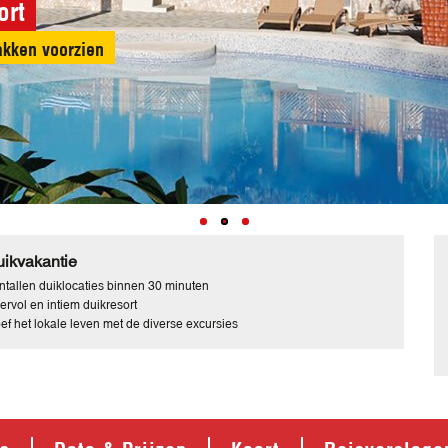
ort
de vele duikstekken
ikvakantie
ntallen duiklocaties binnen 30 minuten
ervol en intiem duikresort
ef het lokale leven met de diverse excursies
's
Data & Prijzen
Kaart
Reisverslage