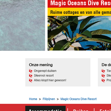
Magic Oceans Dive Res
Ongerept in alle rust duiken op 
Onze mening
De du
Ongerept duiken
Tie
Sfeervol resort
Sfe
Alles klopt hier gewoon!
Pro
>
>
Home
Filipijnen
Magic Oceans Dive Resort
Accommodatie
Duiken
Foto