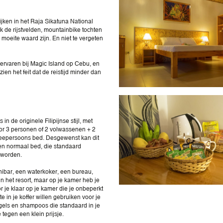
ijken in het Raja Sikatuna National
k de rijstvelden, mountainbike tochten
moeite waard zijn. En niet te vergeten
 ervaren bij Magic Island op Cebu, en
en het feit dat de reistijd minder dan
n de originele Filipijnse stijl, met
oor 3 personen of 2 volwassenen + 2
tweepersoons bed. Desgewenst kan dit
en normaal bed, die standaard
 worden.
inibar, een waterkoker, een bureau,
n het resort, maar op je kamer heb je
r je klaar op je kamer die je onbeperkt
e in je koffer willen gebruiken voor je
gels en shampoos die standaard in je
tegen een klein prijsje.