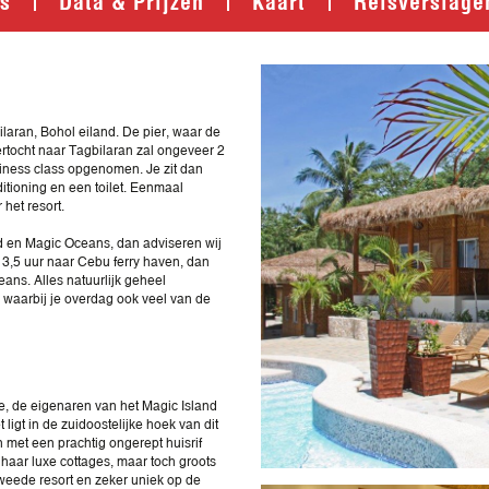
ilaran, Bohol eiland. De pier, waar de
overtocht naar Tagbilaran zal ongeveer 2
usiness class opgenomen. Je zit dan
nditioning en een toilet. Eenmaal
het resort.
d en Magic Oceans, dan adviseren wij
r 3,5 uur naar Cebu ferry haven, dan
ans. Alles natuurlijk geheel
r waarbij je overdag ook veel van de
e, de eigenaren van het Magic Island
igt in de zuidoostelijke hoek van dit
n met een prachtig ongerept huisrif
r haar luxe cottages, maar toch groots
tweede resort en zeker uniek op de