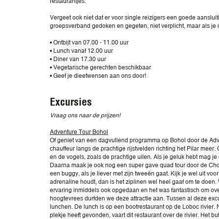
restaurantjes.
Vergeet ook niet dat er voor single reizigers een goede aansluit
groepsverband gedoken en gegeten, niet verplicht, maar als je da
• Ontbijt van 07.00 - 11.00 uur
• Lunch vanaf 12.00 uur
• Diner van 17.30 uur
• Vegetarische gerechten beschikbaar
• Geef je dieetwensen aan ons door!
Excursies
Vraag ons naar de prijzen!
Adventure Tour Bohol
Of geniet van een dagvullend programma op Bohol door de Adven
chauffeur langs de prachtige rijstvelden richting het Pilar mee
en de vogels, zoals de prachtige uilen. Als je geluk hebt mag j
Daarna maak je ook nog een super gave quad tour door de Choc
een buggy, als je liever met zijn tweeën gaat. Kijk je wel uit v
adrenaline houdt, dan is het ziplinen wel heel gaaf om te doen
ervaring inmiddels ook opgedaan en het was fantastisch om over
hoogtevrees durfden we deze attractie aan. Tussen al deze excu
lunchen. De lunch is op een bootrestaurant op de Loboc rivier.
plekje heeft gevonden, vaart dit restaurant over de rivier. Het bu