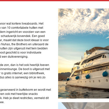
 voor wat kortere liveaboards. Het
en van 10 comfortabele hutten met
dern ingericht en voorzien van een
en schaduwrijk bovendek. Een goed
, maakt dat deze boot ideaal is voor
 Nuhas, the Brothers en uiteraard de
ten zijn uitgerust met twin bedden
oot geschikt is voor individuele
ld een duikvereniging.
de zon, dan is het ook heerlijk toeven
innenlounge. De boot is uitgerust met
is gratis internet, een bibliotheek,
s alles is aanwezig om je reis zo
t geserveerd in buffetvorm en wordt met
nen ook met heerlijke snacks
Heb je dieet restricties, vermeld dit
mee.