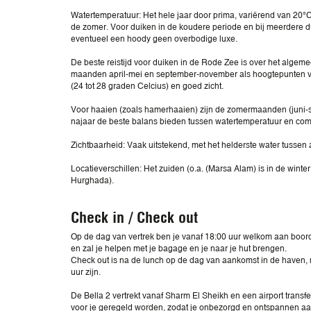
Watertemperatuur: Het hele jaar door prima, variërend van 20°C i
de zomer. Voor duiken in de koudere periode en bij meerdere d
eventueel een hoody geen overbodige luxe.
De beste reistijd voor duiken in de Rode Zee is over het algem
maanden april-mei en september-november als hoogtepunten 
(24 tot 28 graden Celcius) en goed zicht.
Voor haaien (zoals hamerhaaien) zijn de zomermaanden (juni-se
najaar de beste balans bieden tussen watertemperatuur en comf
Zichtbaarheid: Vaak uitstekend, met het helderste water tussen
Locatieverschillen: Het zuiden (o.a. (Marsa Alam) is in de winte
Hurghada).
Check in / Check out
Op de dag van vertrek ben je vanaf 18:00 uur welkom aan boor
en zal je helpen met je bagage en je naar je hut brengen.
Check out is na de lunch op de dag van aankomst in de haven, 
uur zijn.
De Bella 2 vertrekt vanaf Sharm El Sheikh en een airport transfer
voor je geregeld worden, zodat je onbezorgd en ontspannen aa