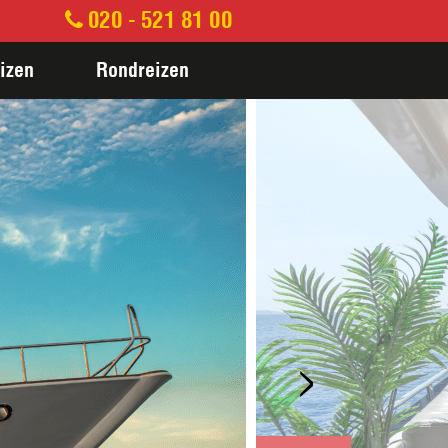
020 - 521 81 00
izen
Rondreizen
>