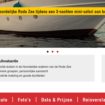
liveaboardervaring met comfortabele hutten, zonnedekken en 
ikvakantie
rlijk duiken in de Noordelijke wateren van de Rode Zee
inere groepen, persoonlijke aandacht
iciënte indeling en goede faciliteiten
oute
Foto's
Data & Prijzen
Reisversl