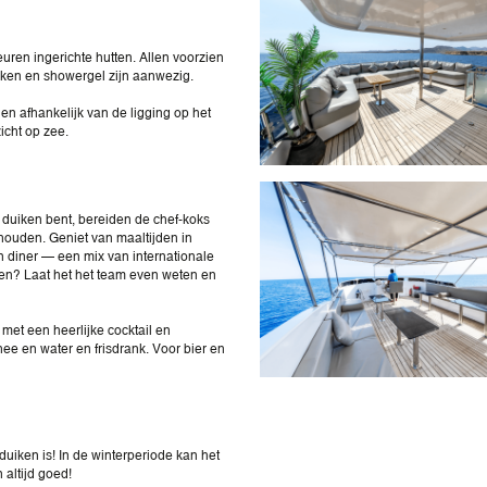
euren ingerichte hutten. Allen voorzien
eken en showergel zijn aanwezig.
n afhankelijk van de ligging op het
icht op zee.
et duiken bent, bereiden de chef-koks
n houden. Geniet van maaltijden in
n diner — een mix van internationale
sen? Laat het het team even weten en
met een heerlijke cocktail en
ee en water en frisdrank. Voor bier en
uiken is! In de winterperiode kan het
 altijd goed!