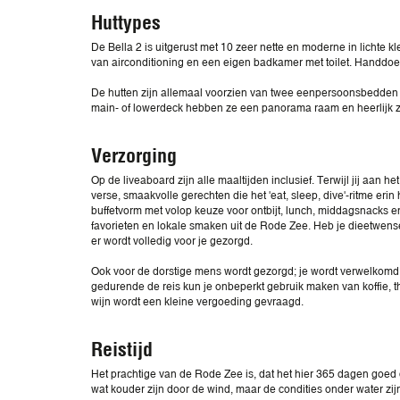
Huttypes
De Bella 2 is uitgerust met 10 zeer nette en moderne in lichte kl
van airconditioning en een eigen badkamer met toilet. Handdo
De hutten zijn allemaal voorzien van twee eenpersoonsbedden e
main- of lowerdeck hebben ze een panorama raam en heerlijk z
Verzorging
Op de liveaboard zijn alle maaltijden inclusief. Terwijl jij aan h
verse, smaakvolle gerechten die het 'eat, sleep, dive'-ritme eri
buffetvorm met volop keuze voor ontbijt, lunch, middagsnacks e
favorieten en lokale smaken uit de Rode Zee. Heb je dieetwen
er wordt volledig voor je gezorgd.
Ook voor de dorstige mens wordt gezorgd; je wordt verwelkomd 
gedurende de reis kun je onbeperkt gebruik maken van koffie, th
wijn wordt een kleine vergoeding gevraagd.
Reistijd
Het prachtige van de Rode Zee is, dat het hier 365 dagen goed d
wat kouder zijn door de wind, maar de condities onder water zijn