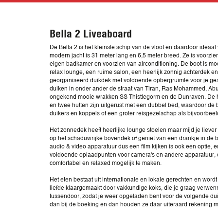
Bella 2 Liveaboard
De Bella 2 is het kleinste schip van de vloot en daardoor ideaal
modern jacht is 31 meter lang en 6,5 meter breed. Ze is voorzi
eigen badkamer en voorzien van airconditioning. De boot is mo
relax lounge, een ruime salon, een heerlijk zonnig achterdek 
georganiseerd duikdek met voldoende opbergruimte voor je gear
duiken in onder ander de straat van Tiran, Ras Mohammed, Abu
ongekend mooie wrakken SS Thistlegorm en de Dunraven. De hut
en twee hutten zijn uitgerust met een dubbel bed, waardoor de b
duikers en koppels of een groter reisgezelschap als bijvoorbee
Het zonnedek heeft heerlijke lounge stoelen maar mijd je liever 
op het schaduwrijke bovendek of geniet van een drankje in de b
audio & video apparatuur dus een film kijken is ook een optie, er 
voldoende oplaadpunten voor camera's en andere apparatuur, du
comfortabel en relaxed mogelijk te maken.
Het eten bestaat uit internationale en lokale gerechten en word
liefde klaargemaakt door vakkundige koks, die je graag verwen
tussendoor, zodat je weer opgeladen bent voor de volgende duik. 
dan bij de boeking en dan houden ze daar uiteraard rekening 