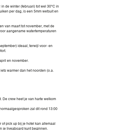
n de winter (februari) tot wel 30°C in
uiken per dag, is een 5mm wetsuit en
een van maart tot november, met de
voor aangename watertemperaturen
ptember) ideaal, terwijl voor- en
ort.
 april en november.
r iets warmer dan het noorden (o.a.
d. De crew heet je van harte welkom
normaalgesproken zal dit rond 13:00
 of pick up bij je hotel kan allemaal
n je liveaboard kunt beginnen.