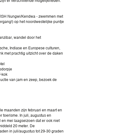
 zijn er verschillende mogelijkheden.
BAFISH Nungwi/Kendwa - zwemmen met
rgang!) op het noordwestelijke puntje
anzibar, wandel door het
sche, Indiase en Europese culturen,
k met prachtig uitzicht over de daken
otel
sdorpje
f-kok
ductie van jam en zeep, bezoek de
ale maanden zijn februari en maart en
 toerisme. In juli, augustus en
l en mei laagseizoen dat er ook niet
emiddeld 20 meter. De
den in juli/augustus tot 29-30 graden