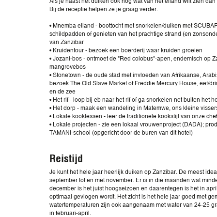
Als je naast het duiken ook nog wat van het eiland wilt zien dan
Bij de receptie helpen ze je graag verder.
• Mnemba eiland - boottocht met snorkelen/duiken met SCU
schildpadden of genieten van het prachtige strand (en zonsonde
van Zanzibar
• Kruidentour - bezoek een boerderij waar kruiden groeien
• Jozani-bos - ontmoet de "Red colobus"-apen, endemisch op Z
mangrovebos
• Stonetown - de oude stad met invloeden van Afrikaanse, Arabi
bezoek The Old Slave Market of Freddie Mercury House, eet/drin
en de zee
• Het rif - loop bij eb naar het rif of ga snorkelen net buiten het h
• Het dorp - maak een wandeling in Matemwe, ons kleine visser
• Lokale kooklessen - leer de traditionele kookstijl van onze che
• Lokale projecten - zie een lokaal vrouwenproject (DADA); pro
TAMANI-school (opgericht door de buren van dit hotel)
Reistijd
Je kunt het hele jaar heerlijk duiken op Zanzibar. De meest ide
september tot en met november. Er is in die maanden wat minder
december is het juist hoogseizoen en daarentegen is het in apri
optimaal gevlogen wordt. Het zicht is het hele jaar goed met g
watertemperaturen zijn ook aangenaam met water van 24-25 gra
in februari-april.