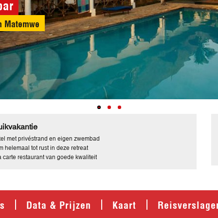
bar
t uit tot wandelingen of om te zwemmen bij hoog tij
ikvakantie
el met privéstrand en eigen zwembad
 helemaal tot rust in deze retreat
a carte restaurant van goede kwaliteit
's
Data & Prijzen
Kaart
Reisverslage