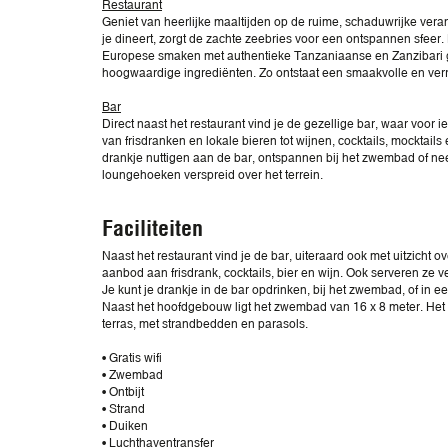
Restaurant
Geniet van heerlijke maaltijden op de ruime, schaduwrijke verand
je dineert, zorgt de zachte zeebries voor een ontspannen sfeer
Europese smaken met authentieke Tanzaniaanse en Zanzibari g
hoogwaardige ingrediënten. Zo ontstaat een smaakvolle en ver
Bar
Direct naast het restaurant vind je de gezellige bar, waar voor i
van frisdranken en lokale bieren tot wijnen, cocktails, mocktails 
drankje nuttigen aan de bar, ontspannen bij het zwembad of ne
loungehoeken verspreid over het terrein.
Faciliteiten
Naast het restaurant vind je de bar, uiteraard ook met uitzicht o
aanbod aan frisdrank, cocktails, bier en wijn. Ook serveren ze v
Je kunt je drankje in de bar opdrinken, bij het zwembad, of in ee
Naast het hoofdgebouw ligt het zwembad van 16 x 8 meter. He
terras, met strandbedden en parasols.
• Gratis wifi
• Zwembad
• Ontbijt
• Strand
• Duiken
• Luchthaventransfer