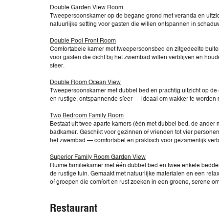
Double Garden View Room
Tweepersoonskamer op de begane grond met veranda en uitzich
natuurlijke setting voor gasten die willen ontspannen in schad
Double Pool Front Room
Comfortabele kamer met tweepersoonsbed en zitgedeelte buiten
voor gasten die dicht bij het zwembad willen verblijven en ho
sfeer.
Double Room Ocean View
Tweepersoonskamer met dubbel bed en prachtig uitzicht op de o
en rustige, ontspannende sfeer — ideaal om wakker te worden m
Two Bedroom Family Room
Bestaat uit twee aparte kamers (één met dubbel bed, de ander
badkamer. Geschikt voor gezinnen of vrienden tot vier personen. 
het zwembad — comfortabel en praktisch voor gezamenlijk verbli
Superior Family Room Garden View
Ruime familiekamer met één dubbel bed en twee enkele bedden, 
de rustige tuin. Gemaakt met natuurlijke materialen en een rela
of groepen die comfort en rust zoeken in een groene, serene o
Restaurant