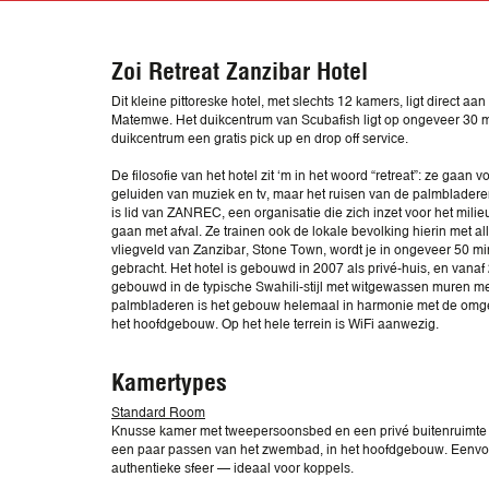
Zoi Retreat Zanzibar Hotel
Dit kleine pittoreske hotel, met slechts 12 kamers, ligt direct aa
Matemwe. Het duikcentrum van Scubafish ligt op ongeveer 30 m
duikcentrum een gratis pick up en drop off service.
De filosofie van het hotel zit ‘m in het woord “retreat”: ze gaan 
geluiden van muziek en tv, maar het ruisen van de palmbladere
is lid van ZANREC, een organisatie die zich inzet voor het mil
gaan met afval. Ze trainen ook de lokale bevolking hierin met al
vliegveld van Zanzibar, Stone Town, wordt je in ongeveer 50 min
gebracht. Het hotel is gebouwd in 2007 als privé-huis, en vanaf 2
gebouwd in de typische Swahili-stijl met witgewassen muren m
palmbladeren is het gebouw helemaal in harmonie met de omgev
het hoofdgebouw. Op het hele terrein is WiFi aanwezig.
Kamertypes
Standard Room
Knusse kamer met tweepersoonsbed en een privé buitenruimte
een paar passen van het zwembad, in het hoofdgebouw. Eenvou
authentieke sfeer — ideaal voor koppels.