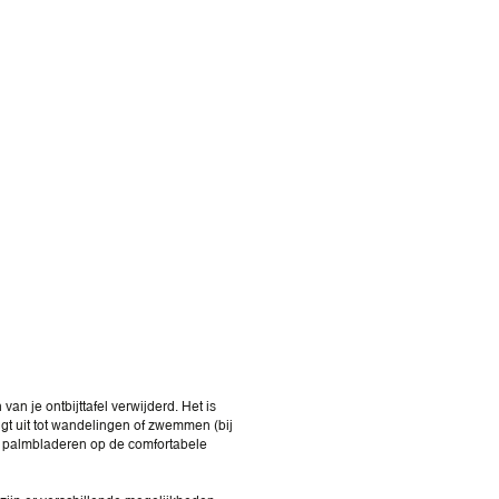
an je ontbijttafel verwijderd. Het is
digt uit tot wandelingen of zwemmen (bij
n palmbladeren op de comfortabele