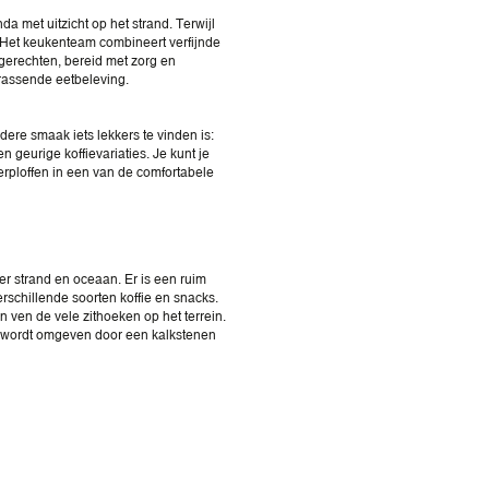
a met uitzicht op het strand. Terwijl
. Het keukenteam combineert verfijnde
erechten, bereid met zorg en
rassende eetbeleving.
edere smaak iets lekkers te vinden is:
en geurige koffievariaties. Je kunt je
erploffen in een van de comfortabele
ver strand en oceaan. Er is een ruim
erschillende soorten koffie en snacks.
n ven de vele zithoeken op het terrein.
t wordt omgeven door een kalkstenen