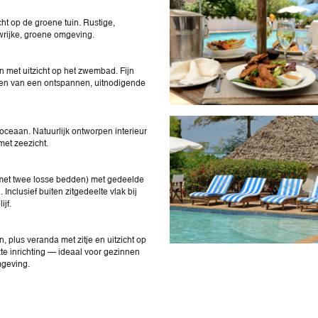
t op de groene tuin. Rustige,
uwrijke, groene omgeving.
 met uitzicht op het zwembad. Fijn
uden van een ontspannen, uitnodigende
ceaan. Natuurlijk ontworpen interieur
et zeezicht.
 met twee losse bedden) met gedeelde
Inclusief buiten zitgedeelte vlak bij
jf.
plus veranda met zitje en uitzicht op
xte inrichting — ideaal voor gezinnen
mgeving.