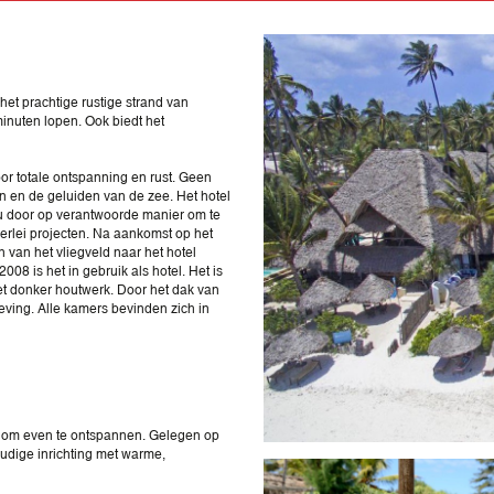
n het prachtige rustige strand van
inuten lopen. Ook biedt het
voor totale ontspanning en rust. Geen
n en de geluiden van de zee. Het hotel
ieu door op verantwoorde manier om te
lerlei projecten. Na aankomst op het
 van het vliegveld naar het hotel
008 is het in gebruik als hotel. Het is
et donker houtwerk. Door het dak van
ing. Alle kamers bevinden zich in
 om even te ontspannen. Gelegen op
dige inrichting met warme,