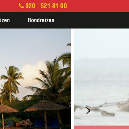
020 - 521 81 00
izen
Rondreizen
>