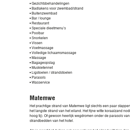
• Gezichtsbehandelingen
• Badlakens voor zwembad/strand
• Buitenzwembad
• Bar / lounge
• Restaurant
• Speciale dieetmenu’s
• Poolbar
• Snorkelen
• Vissen
• Voetmassage
• Volledige lichaamsmassage
• Massage
• Bagageopslag
• Muskietennet
• Ligstoelen / strandstoelen
• Parasols
• Wasservice
Matemwe
Het prachtige strand van Matemwe ligt slechts een paar stappen v
het langste strand van het eiland. Het fijne witte koraalzand no
hoog tij). Of gewoon heerlijk wegdromen onder de parasols va
strandbedden van het hotel.