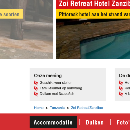
Zoi Retreat Hotel Zanzi
Het fijne witte koraalzand nodig
Onze mening
De du
Geschikt voor stellen
Hot
Familiekamer op aanvraag
Kom
Duiken met Scubafish
A l
>
>
Home
Tanzania
Zoi Retreat Zanzibar
Accommodatie
Duiken
Foto