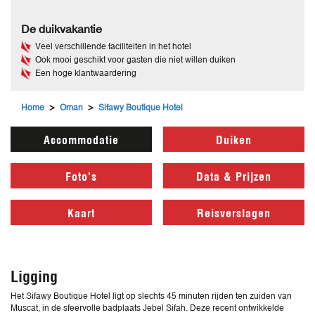
De duikvakantie
Veel verschillende faciliteiten in het hotel
Ook mooi geschikt voor gasten die niet willen duiken
Een hoge klantwaardering
>
>
Home
Oman
Sifawy Boutique Hotel
Accommodatie
Duiken
Foto's
Data & Prijzen
Kaart
Reisverslagen
Ligging
Het Sifawy Boutique Hotel ligt op slechts 45 minuten rijden ten zuiden van
Muscat, in de sfeervolle badplaats Jebel Sifah. Deze recent ontwikkelde