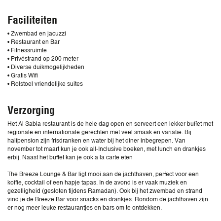
Faciliteiten
• Zwembad en jacuzzi
• Restaurant en Bar
• Fitnessruimte
• Privéstrand op 200 meter
• Diverse duikmogelijkheden
• Gratis Wifi
• Rolstoel vriendelijke suites
Verzorging
Het Al Sabla restaurant is de hele dag open en serveert een lekker buffet met
regionale en internationale gerechten met veel smaak en variatie. Bij
halfpension zijn frisdranken en water bij het diner inbegrepen. Van
november tot maart kun je ook all-Inclusive boeken, met lunch en drankjes
erbij. Naast het buffet kan je ook a la carte eten
The Breeze Lounge & Bar ligt mooi aan de jachthaven, perfect voor een
koffie, cocktail of een hapje tapas. In de avond is er vaak muziek en
gezelligheid (gesloten tijdens Ramadan). Ook bij het zwembad en strand
vind je de Breeze Bar voor snacks en drankjes. Rondom de jachthaven zijn
er nog meer leuke restaurantjes en bars om te ontdekken.