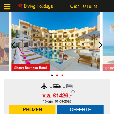
020 - 521 81 00
<
>
Hotel
Sifawy Boutique Hotel
+
+
v.a.
€1426,-
10 dgn | 01-09-2026
PRIJZEN
OFFERTE