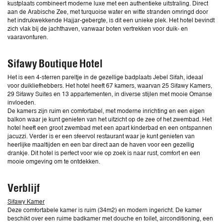
kustplaats combineert moderne luxe met een authentieke uitstraling. Direct
aan de Arabische Zee, met turquoise water en witte stranden omringd door
het indrukwekkende Hajjar-gebergte, is dit een unieke plek. Het hotel bevindt
zich vlak bij de jachthaven, vanwaar boten vertrekken voor duik- en
vaaravonturen.
Sifawy Boutique Hotel
Het is een 4‑sterren pareltje in de gezellige badplaats Jebel Sifah, ideaal
voor duikliefhebbers. Het hotel heeft 67 kamers, waarvan 25 Sifawy Kamers,
29 Sifawy Suites en 13 appartementen, in diverse stijlen met mooie Omanse
invloeden.
De kamers zijn ruim en comfortabel, met moderne inrichting en een eigen
balkon waar je kunt genieten van het uitzicht op de zee of het zwembad. Het
hotel heeft een groot zwembad met een apart kinderbad en een ontspannen
jacuzzi. Verder is er een sfeervol restaurant waar je kunt genieten van
heerlijke maaltijden en een bar direct aan de haven voor een gezellig
drankje. Dit hotel is perfect voor wie op zoek is naar rust, comfort en een
mooie omgeving om te ontdekken.
Verblijf
Sifawy Kamer
Deze comfortabele kamer is ruim (34m2) en modern ingericht. De kamer
beschikt over een ruime badkamer met douche en toilet, airconditioning, een