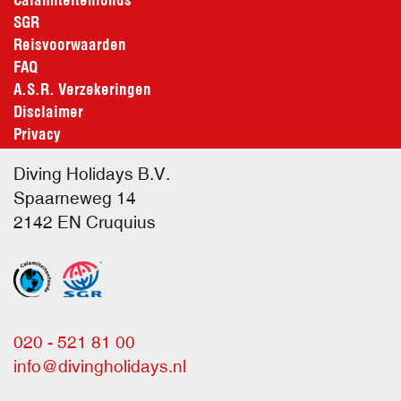
SGR
Reisvoorwaarden
FAQ
A.S.R. Verzekeringen
Disclaimer
Privacy
Diving Holidays B.V.
Spaarneweg 14
2142 EN
Cruquius
020 - 521 81 00
info@divingholidays.nl