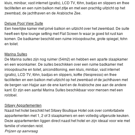
kluis, minibar, vast internet (gratis), LCD TV, föhn, badjas en slippers en thee
faciliteiten en een ruim balkon met zitje en met een prachtig uitzicht op het
zwembad, de jachthaven en de Arabische Zee.
Deluxe Pool View Suite
Een heerlijke kamer met privé balkon en uitzicht over het zwembad. De suite
heeft een fijne lounge setting met Flat Screen tv waar je goed tot rust kan
komen. De badkamer beschikt een ruime inloopdouche, grote spiegel, fohn
en toilet.
Marina Suites
De Marina suites zijn nog ruimer (54m2) en hebben een aparte slaapkamer
en een woonkamer. De suites beschikken over een ruime badkamer met
inloopdouche en toilet, airconditioning, een kluis, minibar, vast internet
(gratis), LCD TV, föhn, badjas en slippers, koffie (Nespresso) en thee
faciliteiten en een balkon met uitzicht op het zwembad of de jachthaven met
de bergen van Hajjar aan de ene kant en de Arabische zee aan de andere
kant. Er zijn een aantal Marina Suites beschikbaar voor mensen met een
rolstoel.
Sifawy Appartementen
Naast het hotel beschikt het Sifawy Boutique Hotel ook over comfortabele
appartementen met 1, 2 of 3 slaapkamers en een volledig uitgeruste keuken.
Deze appartementen liggen direct naast het hotel en zijn ideaal voor wie met
familie of vrienden reist.
Prijzen op aanvraag