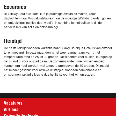
Excursies
Bij Sifawy Boutique Hotel kun je prachtige excursies maken, zoals
dagtochten naar Muscat, uitstapjes naar de woestijn (Wahiba Sands), golfen
en ontdekkingstochtjes door wadi’s. In combinatie met duiken is dit de
perfecte mix van actie en ontspanning!
Reistijd
De beste reistijd voor een vakantie naar Sifawy Boutique Hotel is van oktober
tot en met april. In deze maanden is het weer aangenaam warm, met
temperaturen rond de 25 tot 30 graden. Dit is perfect voor duiken, loungen op
het strand of voor op pad gaan. De zomermaanden (mei t/m september)
kunnen erg heet worden, met temperaturen boven de 40 graden. Dit maakt
het minder geschikt voor actieve uitstapjes. Voor een comfortabele en
ontspannen vakantie kies je dus het liefst voor het winterseizoen.
Vacatures
Airlines
Calamiteitenfonds