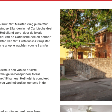
Vanuit Sint Maarten vlieg je met Win
nwindse Eilanden in het Caribische deel
et eiland wordt door de lokale
 deel van de Caribische Zee en behoort
tad van Sint Eustatius is Oranjestad.
e al op te wachten voor je transfer
Eustatius een van de drukste
malige katoenspinnerij totaal
et 18 kamers. Het hotel is compleet
 weg van het drukke toerisme in de
bad en zijn verdeeld over twee