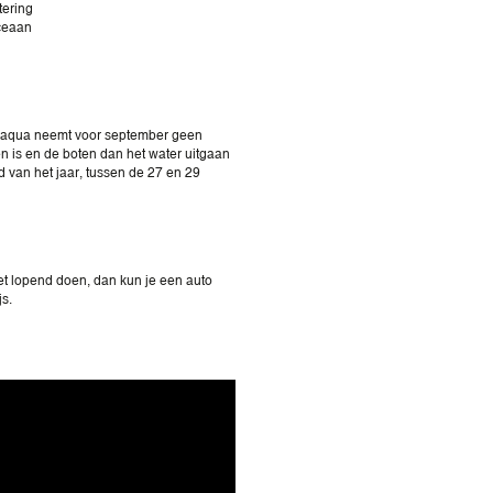
tering
Oceaan
cubaqua neemt voor september geen
 is en de boten dan het water uitgaan
d van het jaar, tussen de 27 en 29
iet lopend doen, dan kun je een auto
js.