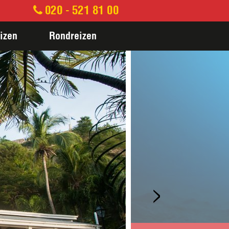
020 - 521 81 00
izen
Rondreizen
>