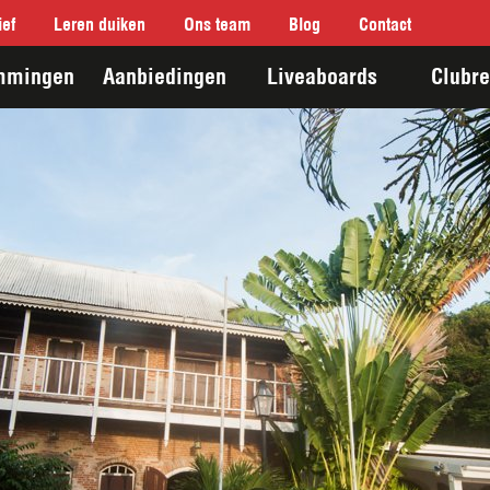
ef
Leren duiken
Ons team
Blog
Contact
mmingen
Aanbiedingen
Liveaboards
Clubre