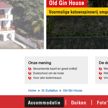
Old Gin House
Voormalige katoenspinnerij omget
Onze mening
De du
Gevarieerde kaart en goed ontbijt
Wel
Duikschool om de hoek
Rif
Voor alle duikniveaus
Vin
>
>
Home
St. Eustatius
Old Gin House
Accommodatie
Duiken
Foto