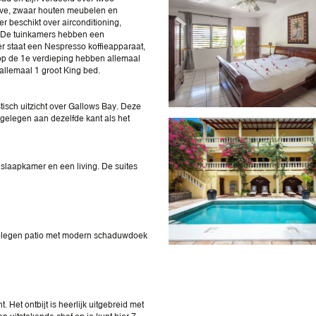
grove, zwaar houten meubelen en
 beschikt over airconditioning,
je. De tuinkamers hebben een
er staat een Nespresso koffieapparaat,
 op de 1e verdieping hebben allemaal
llemaal 1 groot King bed.
tisch uitzicht over Gallows Bay. Deze
n gelegen aan dezelfde kant als het
e slaapkamer en een living. De suites
 gelegen patio met modern schaduwdoek
t. Het ontbijt is heerlijk uitgebreid met