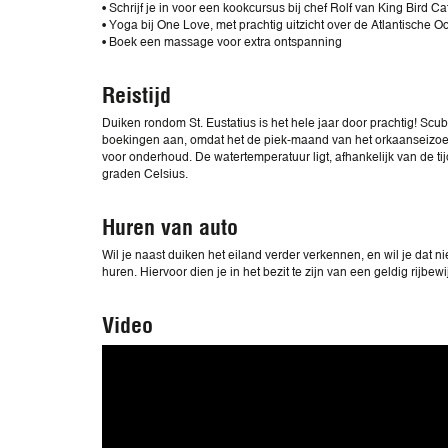
• Schrijf je in voor een kookcursus bij chef Rolf van King Bird Ca
• Yoga bij One Love, met prachtig uitzicht over de Atlantische 
• Boek een massage voor extra ontspanning
Reistijd
Duiken rondom St. Eustatius is het hele jaar door prachtig! S
boekingen aan, omdat het de piek-maand van het orkaanseizoen
voor onderhoud. De watertemperatuur ligt, afhankelijk van de tij
graden Celsius.
Huren van auto
Wil je naast duiken het eiland verder verkennen, en wil je dat n
huren. Hiervoor dien je in het bezit te zijn van een geldig rijbewi
Video