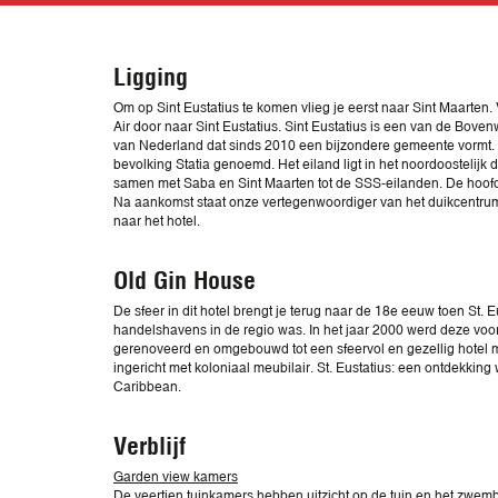
Ligging
Om op Sint Eustatius te komen vlieg je eerst naar Sint Maarten. 
Air door naar Sint Eustatius. Sint Eustatius is een van de Bove
van Nederland dat sinds 2010 een bijzondere gemeente vormt. H
bevolking Statia genoemd. Het eiland ligt in het noordoostelijk
samen met Saba en Sint Maarten tot de SSS-eilanden. De hoofds
Na aankomst staat onze vertegenwoordiger van het duikcentrum j
naar het hotel.
Old Gin House
De sfeer in dit hotel brengt je terug naar de 18e eeuw toen St. 
handelshavens in de regio was. In het jaar 2000 werd deze voor
gerenoveerd en omgebouwd tot een sfeervol en gezellig hotel m
ingericht met koloniaal meubilair. St. Eustatius: een ontdekking
Caribbean.
Verblijf
Garden view kamers
De veertien tuinkamers hebben uitzicht op de tuin en het zwem