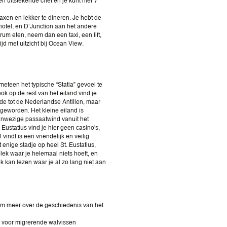
en uitstekende chef en je kunt hier 7
axen en lekker te dineren. Je hebt de
hotel, en D’Junction aan het andere
trum eten, neem dan een taxi, een lift,
d met uitzicht bij Ocean View.
 meteen het typische “Statia” gevoel te
ok op de rest van het eiland vind je
e tot de Nederlandse Antillen, maar
geworden. Het kleine eiland is
aanwezige passaatwind vanuit het
Eustatius vind je hier geen casino's,
vindt is een vriendelijk en veilig
et enige stadje op heel St. Eustatius,
plek waar je helemaal niets hoeft, en
k kan lezen waar je al zo lang niet aan
 om meer over de geschiedenis van het
t voor migrerende walvissen