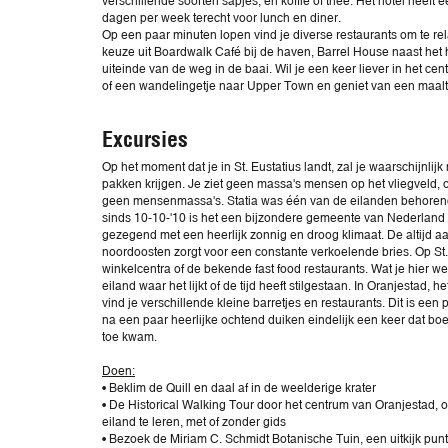
verschillende soorten sapjes, en koffie of thee. Het hotel heeft e
dagen per week terecht voor lunch en diner.
Op een paar minuten lopen vind je diverse restaurants om te rel
keuze uit Boardwalk Café bij de haven, Barrel House naast het 
uiteinde van de weg in de baai. Wil je een keer liever in het cen
of een wandelingetje naar Upper Town en geniet van een maaltij
Excursies
Op het moment dat je in St. Eustatius landt, zal je waarschijnlijk
pakken krijgen. Je ziet geen massa's mensen op het vliegveld, o
geen mensenmassa's. Statia was één van de eilanden behorend
sinds 10-10-'10 is het een bijzondere gemeente van Nederland 
gezegend met een heerlijk zonnig en droog klimaat. De altijd 
noordoosten zorgt voor een constante verkoelende bries. Op St. 
winkelcentra of de bekende fast food restaurants. Wat je hier wel 
eiland waar het lijkt of de tijd heeft stilgestaan. In Oranjestad, h
vind je verschillende kleine barretjes en restaurants. Dit is een 
na een paar heerlijke ochtend duiken eindelijk een keer dat boe
toe kwam.
Doen:
• Beklim de Quill en daal af in de weelderige krater
• De Historical Walking Tour door het centrum van Oranjestad,
eiland te leren, met of zonder gids
• Bezoek de Miriam C. Schmidt Botanische Tuin, een uitkijk pun