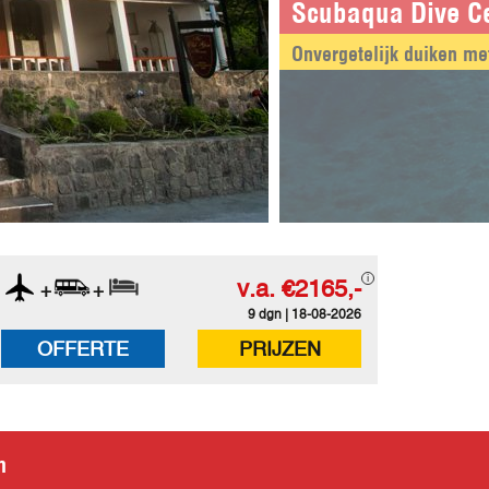
Scubaqua Dive C
Onvergetelijk duiken me
v.a.
€2165,-
+
+
9 dgn | 18-08-2026
OFFERTE
PRIJZEN
n