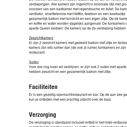
verdiepingen. Alle kamers zijn ingericht in koloniale stijl met 
voorzien van een badkamer met regendouche en toilet. De kamer
ventilator, smarttelevisie met Netflix, telefoon en een koelkast
gezamenlijk balkon met tuinzicht en een eigen zitje. Op de kam
en koffie en water worden dagelijks aangevuld. De tuinkamers
aparte Queen bedden. De kamers op de 2e verdieping hebben a
Zeezichtkamers
Er zijn 2 zeezicht kamers met gedeeld balkon met zitje en fantas
kamers zijn iets ruimer dan (de ook al ruime) tuinkamers en zij
restaurant.
Suites
Voor wie nog luxer wil verblijven: er zijn ook 2 suites met apart
hebben zeezicht en een gezamenlijk balkon met zitje.
Faciliteiten
Er is een gezellig openluchtrestaurant en bar. Op de aan zee
kun je ontbijten met een prachtig uitzicht over de baai.
Verzorging
De verzorging is standaard inclusief ontbijt in het hotel-restauran