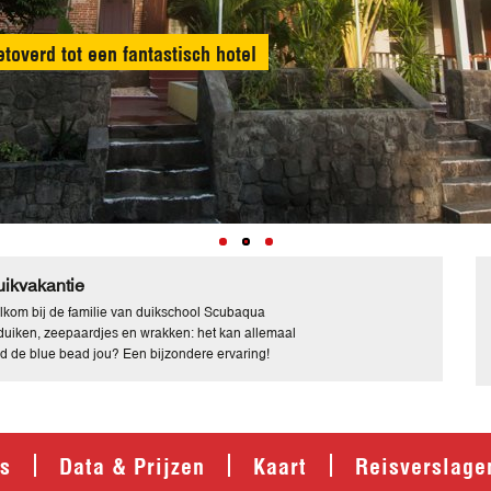
overd tot een fantastisch hotel
ikvakantie
kom bij de familie van duikschool Scubaqua
duiken, zeepaardjes en wrakken: het kan allemaal
d de blue bead jou? Een bijzondere ervaring!
's
Data & Prijzen
Kaart
Reisverslage