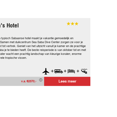
a's Hotel
en typisch Sabaanse hotel maakt je vakantie gemoedelijk en
 Samen met duikcentrum Sea Saba Dive Center zorgen ze voor je
 tot vertrek. Geniet van het uitzicht vanuit je kamer en de prachtige
ba je te bieden heeft. De beste reisperiode is van oktober tot en met
water wacht een prachtig landschap van kleurige koralen, enorme
ele tropische vissen.
+
+
+
Lees meer
v.a. €2370,-