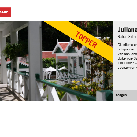
meer
Julian
TOPPER
Saba | Saba
Dit intieme 
ontspannen.
van aankomst
duiken die Sa
juni. Onder 
sponzen en v
9 dagen