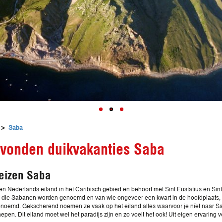
>
Saba
vonden duikvakanties Saba
eizen Saba
en Nederlands eiland in het Caribisch gebied en behoort met Sint Eustatius en Sin
 die Sabanen worden genoemd en van wie ongeveer een kwart in de hoofdplaats, T
oemd. Gekscherend noemen ze vaak op het eiland alles waarvoor je níet naar Saba ko
epen. Dit eiland moet wel het paradijs zijn en zo voelt het ook! Uit eigen ervaring 