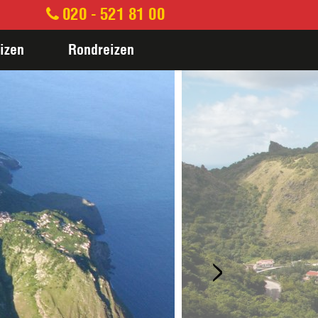
020 - 521 81 00
izen
Rondreizen
>