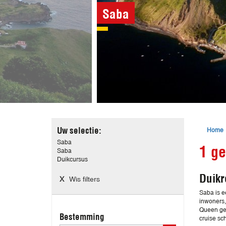
Saba
Home
Uw selectie:
Saba
1 ge
Saba
Duikcursus
Duikr
Wis filters
Saba is e
inwoners,
Queen gen
Bestemming
cruise sch