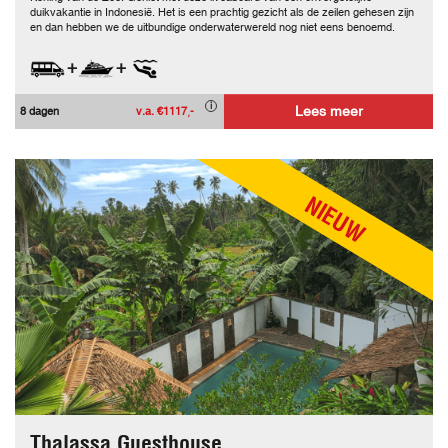
duikvakantie in Indonesië. Het is een prachtig gezicht als de zeilen gehesen zijn
en dan hebben we de uitbundige onderwaterwereld nog niet eens benoemd.
+
+
Lees meer
8 dagen
v.a. €1117,-
NIEUW
Thalassa Guesthouse