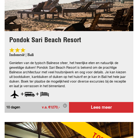
Pondok Sari Beach Resort
Indonesië | Bali
Genieten van de typisch Balinese sfeer, het heerlijke eten en natuurlijk de
geweldige duiken! Pondok Sari Beach Resort is bekend om de prachtige
Balinese architectuur met veel houtsnijwerk en oog voor details. Je kan kiezen
uit bootduiken, kantduiken of duiken op het huisrif en je kan in Bali het hele jaar
duiken. Boek ter plaatse de mogelijkheid voor diverse excursies bij de receptie
en laat je verrassen in het binnenland.
+
+
Lees meer
10 dagen
v.a. €1270,-