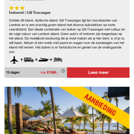
Indonesië | Gili Trawangan
Ontdek dit kleine, idyllische eiland. Gili Trawangan ligt ten noordwesten van
Lombok en is een prachtig groen eiland met diverse duikstekken op korte
vaarafstand. Een ideale combinatie van duiken op Gili Trawangan met cultuur en
de ruige natuur van Lombok eiland. Geen auto's of motoren zijn toegestaan op
het eiland. De moeilijkste beslissing die je moet maken als je hier bent, is of je nu
wilt lopen, fietsen of een koets met paard en wagen over de zandwegen van het
eiland wilt nemen. Het duiken is er fantastische en geniet van de ondergaande
zon.
+
+
+
Lees meer
10 dagen
v.a. €1386,-
AANBIEDING