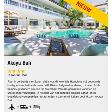
NIEUW
Akaya Bali
Indonesië | Bali
Rust in de drukte van Sanur, dat is wat dit koloniale Hamptons stijl gebouwde
boutique hotel het beste omschrijft. Kleinschalig met moderne, ruime en lichte
kamers gesitueerd om een fijn zwembad. Van alle gemakken voorzien en
uitstekende verzorging. In het hart van het gezellige plaatsje Sanur, en op
loopafstand van gezellige restaurantjes, spa’s en winkeltjes bevindt zich Akaya
Bali.
+
+