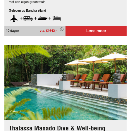
met een eigen groentetuin.
Gelegen op Bangka eiland
+
+
+
Lees meer
10 dagen
v.a. €1642,-
Thalassa Manado Dive & Well-being