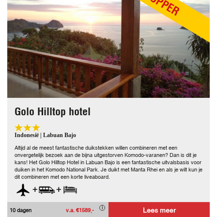
TOPPER
Golo Hilltop hotel
Indonesië | Labuan Bajo
Altijd al de meest fantastische duikstekken willen combineren met een
onvergetelijk bezoek aan de bijna uitgestorven Komodo-varanen? Dan is dit je
kans! Het Golo Hilltop Hotel in Labuan Bajo is een fantastische uitvalsbasis voor
duiken in het Komodo National Park. Je duikt met Manta Rhei en als je wilt kun je
dit combineren met een korte liveaboard.
+
+
Lees meer
10 dagen
v.a. €1589,-