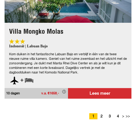
Villa Mongko Molas
Indonesië | Labuan Bajo
Kom duiken in het fantastische Labuan Bajo en verblijf in één van de twee
nieuwe ruime villa kamers. Geniet van het ruime zwembad en het uitzicht met de
zonsondergang. Je duikt met Manta Rhei Dive Center en als je wilt kun je dit
combineren met een korte liveaboard. Dagelijks vertrek je met de
dagbootduiken naar het Komodo National Park.
+
Lees meer
10 dagen
v.a. €1658,-
1
2
3
4
>
>>