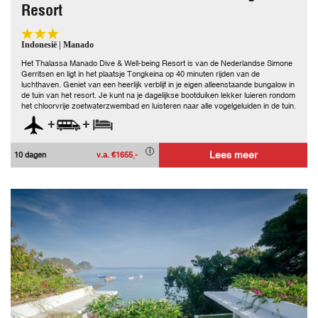
Resort
Indonesië | Manado
Het Thalassa Manado Dive & Well-being Resort is van de Nederlandse Simone
Gerritsen en ligt in het plaatsje Tongkeina op 40 minuten rijden van de
luchthaven. Geniet van een heerlijk verblijf in je eigen alleenstaande bungalow in
de tuin van het resort. Je kunt na je dagelijkse bootduiken lekker luieren rondom
het chloorvrije zoetwaterzwembad en luisteren naar alle vogelgeluiden in de tuin.
+
+
Lees meer
10 dagen
v.a. €1655,-