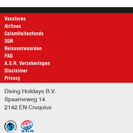
Vacatures
Airlines
Calamiteitenfonds
SGR
Reisvoorwaarden
FAQ
A.S.R. Verzekeringen
Disclaimer
Privacy
Diving Holidays B.V.
Spaarneweg 14
2142 EN
Cruquius