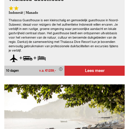
Indonesië | Manado
Thalassa Guesthouse is een kleinschalig en gemoedelijk guesthouse in Noord-
Sulawesi, ideaal voor reizigers die het authentieke Indonesië willen ervaren. Je
verblijft in een rustige, groene omgeving waar persoonlijke aandacht en lokale
gastvrijheid centraal staan. Het guesthouse biedt een ontspannen uitvalsbasis
voor het verkennen van de natuur, cultuur en beroemde duikgebieden van de
regio. Dankzij de samenwerking met Thalassa Dive Resort kun je bovendien
eenvoudig gebruikmaken van professionele duikfaciliteiten en excursies tijdens
je verblijf.
+
+
Lees meer
10 dagen
v.a. €1239,-