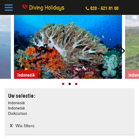
020 - 521 81 00
<
>
Indonesië
Indon
Uw selectie:
Indonesië
Indonesië
Duikcursus
Wis filters