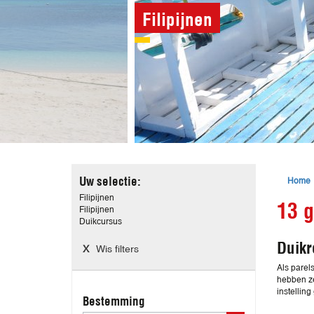
Filipijnen
Home
Uw selectie:
Filipijnen
13 g
Filipijnen
Duikcursus
Duikr
Wis filters
Als parel
hebben ze
instellin
Bestemming