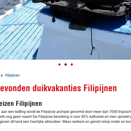
>
Filipijnen
evonden duikvakanties Filipijnen
eizen Filipijnen
s aan een ketting wordt de Filipijnse archipel gevormd door meer dan 7000 tropi
lfs nog geen naam! De Filipijnse bevolking is voor 95% katholiek en men spreekt g
g geven dit land een heerlijke atmosfeer. Wees welkom en geniet volop onder en bov