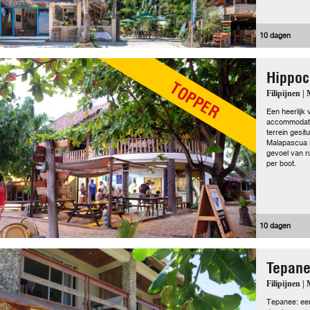
10 dagen
Hippoc
TOPPER
Filipijnen |
Een heerlijk 
accommodatie
terrein gesitu
Malapascua i
gevoel van ru
per boot.
10 dagen
Tepane
Filipijnen |
Tepanee: een 