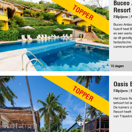
Buceo 
TOPPER
Resort
Filipijnen | 
Buceo Anilao
huisrif heet
en een werkel
op dit gezel
fantastische
cameraruimte
10 dagen
Oasis 
TOPPER
Filipijnen |
Het Oasis Re
behoort tot 
De kamers zij
Resort heeft
van Tripadvi