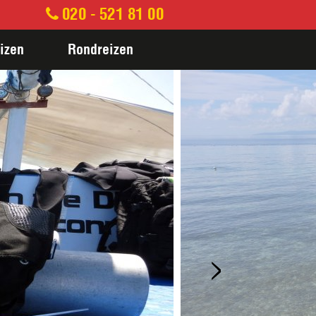
020 - 521 81 00
izen
Rondreizen
>