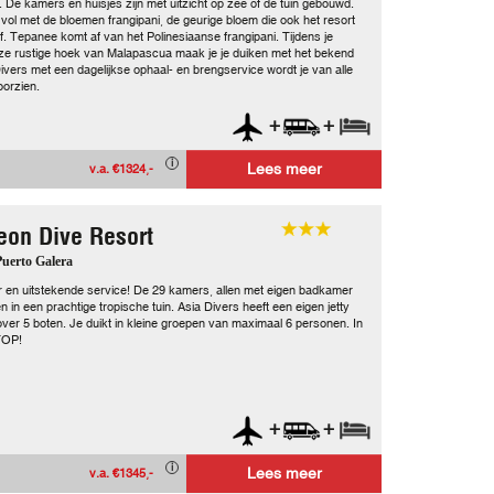
 De kamers en huisjes zijn met uitzicht op zee of de tuin gebouwd.
 vol met de bloemen frangipani, de geurige bloem die ook het resort
. Tepanee komt af van het Polinesiaanse frangipani. Tijdens je
deze rustige hoek van Malapascua maak je je duiken met het bekend
ers met een dagelijkse ophaal- en brengservice wordt je van alle
orzien.
+
+
Lees meer
v.a. €1324,-
leon Dive Resort
 Puerto Galera
r en uitstekende service! De 29 kamers, allen met eigen badkamer
en in een prachtige tropische tuin. Asia Divers heeft een eigen jetty
over 5 boten. Je duikt in kleine groepen van maximaal 6 personen. In
TOP!
+
+
Lees meer
v.a. €1345,-