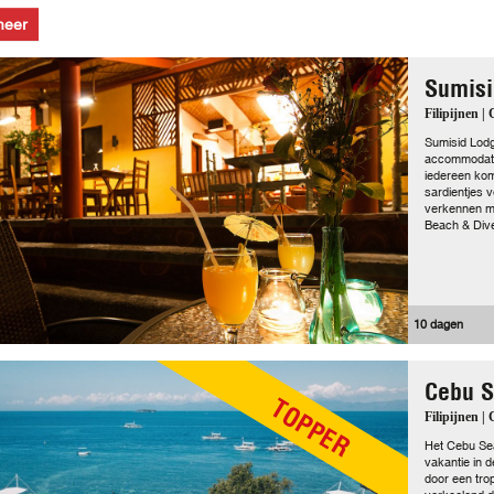
meer
Sumisi
Filipijnen |
Sumisid Lodge
accommodatie
iedereen kom
sardientjes v
verkennen m
Beach & Dive
10 dagen
Cebu S
TOPPER
Filipijnen |
Het Cebu Sea
vakantie in d
door een trop