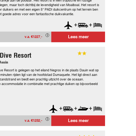
ankje aan de poolbar. Het resort is in een tropische en rustige
egen, maar toch dichtbij de levendigheid van Moalboal. Het resort is
 duikers en met een eigen 5* PADI duikcentrum op het terrein ben
het goede adres voor een fantastische duikvakantie.
+
+
Lees meer
v.a. €1227,-
 Dive Resort
 Dauin
ive Resort is gelegen op het eiland Negros in de plaats Dauin wat op
minuten rijden ligt van de hoofdstad Dumaquete. Het ligt direct aan
zandstrand en biedt een prachtig uitzicht over de oceaan.
 accommodatie in combinatie met prachtige duiken op bijvoorbeeld
+
+
+
Lees meer
v.a. €1232,-