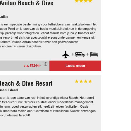
Anilao Beach & Dive
Anilao
 is een speciale bestemming voor liefhebbers van naaktslakken. Het
 Buceo Point en is een van de beste muckduikstekken in de omgeving
ijk paradijs voor fotografen. Vanaf Manilla kom je na je transfer aan
lige resort met zicht op spectaculaire zonsondergangen en keuze uit
 kamers. Buceo Anilao beschikt over een geavanceerde
 en zeer ervaren duikgidsen.
+
+
Lees meer
v.a. €1244,-
Beach & Dive Resort
 Bohol Island
sort is een oase van rust in het levendige Alona Beach. Het resort
de Seaquest Dive Centers en staat onder Nederlands management.
n ruim, goed verzorgd en elk heeft zijn eigen faciliteiten. Oasis
 al meerdere malen een "Certificate of Excellence Award" ontvangen
sor, helemaal terecht!