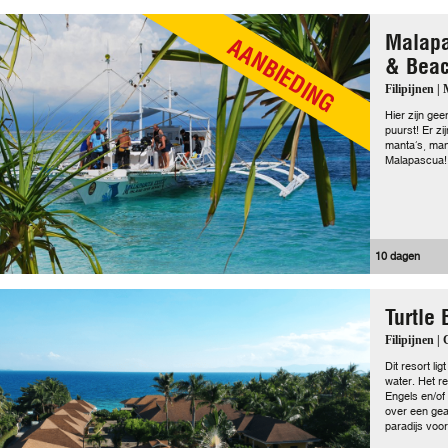
Malapa
AANBIEDING
& Beac
Filipijnen |
Hier zijn gee
puurst! Er zi
manta’s, man
Malapascua!
10 dagen
Turtle
Filipijnen |
Dit resort li
water. Het re
Engels en/of
over een gea
paradijs voor