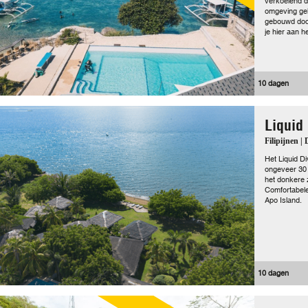
verkoelend dr
omgeving gel
gebouwd door
je hier aan 
10 dagen
Liquid
Filipijnen |
Het Liquid D
ongeveer 30 
het donkere 
Comfortabele
Apo Island.
10 dagen