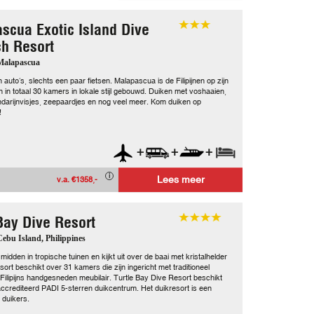
scua Exotic Island Dive
h Resort
 Malapascua
n auto’s, slechts een paar fietsen. Malapascua is de Filipijnen op zijn
jn in totaal 30 kamers in lokale stijl gebouwd. Duiken met voshaaien,
darijnvisjes, zeepaardjes en nog veel meer. Kom duiken op
!
+
+
+
Lees meer
v.a. €1358,-
 Bay Dive Resort
 Cebu Island, Philippines
gt midden in tropische tuinen en kijkt uit over de baai met kristalhelder
sort beschikt over 31 kamers die zijn ingericht met traditioneel
 Filipijns handgesneden meubilair. Turtle Bay Dive Resort beschikt
ccrediteerd PADI 5-sterren duikcentrum. Het duikresort is een
 duikers.