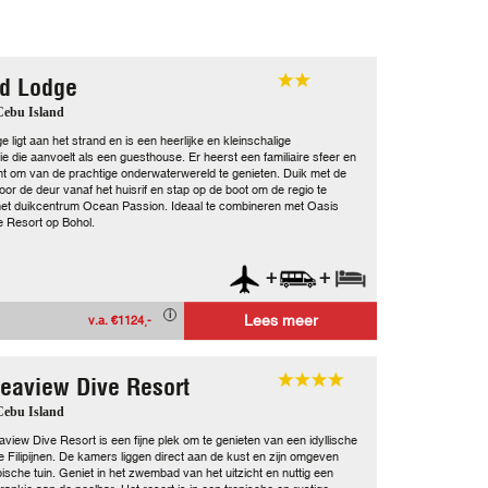
d Lodge
 Cebu Island
 ligt aan het strand en is een heerlijke en kleinschalige
 die aanvoelt als een guesthouse. Er heerst een familiaire sfeer en
t om van de prachtige onderwaterwereld te genieten. Duik met de
oor de deur vanaf het huisrif en stap op de boot om de regio te
et duikcentrum Ocean Passion. Ideaal te combineren met Oasis
 Resort op Bohol.
+
+
Lees meer
v.a. €1124,-
eaview Dive Resort
 Cebu Island
view Dive Resort is een fijne plek om te genieten van een idyllische
e Filipijnen. De kamers liggen direct aan de kust en zijn omgeven
ische tuin. Geniet in het zwembad van het uitzicht en nuttig een