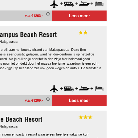
+
+
+
Lees meer
v.a. €1263,-
ampus Beach Resort
 Malapascua
verblijf aan het bounty strand van Malaspascua. Deze fijne
 is zeer gunstig gelegen, want het duikcentrum is op hetzelfde
eerd. Als je duiken je prioriteit is dan zit je hier helemaal goed.
s nog niet ontdekt door het massa toerisme, waardoor je een echt
st krijgt. Op het eiland zijn ook geen wegen en auto's. De transfer is
+
+
+
Lees meer
v.a. €1289,-
e Beach Resort
 Malapascua
intiem en gastvrij resort waar je een heerlijke vakantie kunt