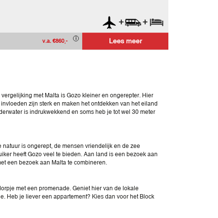
+
+
Lees meer
v.a. €860,-
ergelijking met Malta is Gozo kleiner en ongerepter. Hier
e invloeden zijn sterk en maken het ontdekken van het eiland
onderwater is indrukwekkend en soms heb je tot wel 30 meter
De natuur is ongerept, de mensen vriendelijk en de zee
duiker heeft Gozo veel te bieden. Aan land is een bezoek aan
 met een bezoek aan Malta te combineren.
ersdorpje met een promenade. Geniet hier van de lokale
de. Heb je liever een appartement? Kies dan voor het Block