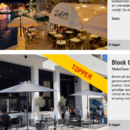
boetiekhotel 
en vriendeli
verblijf. De 
Gozo
8 dagen
Block 
TOPPER
Malta/Gozo 
Boven de duik
gerenoveerde
boeken. Ook v
gezellige op
vind je de d
ervaring voor
8 dagen