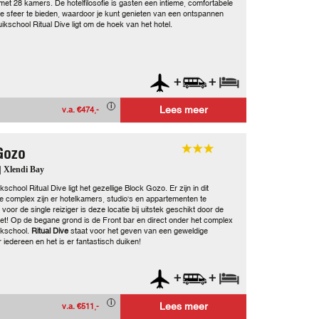
met 28 kamers. De hotelfilosofie is gasten een intieme, comfortabele
jke sfeer te bieden, waardoor je kunt genieten van een ontspannen
duikschool Ritual Dive ligt om de hoek van het hotel.
+
+
Lees meer
v.a. €474,-
Gozo
| Xlendi Bay
school Ritual Dive ligt het gezellige Block Gozo. Er zijn in dit
 complex zijn er hotelkamers, studio's en appartementen te
oor de single reiziger is deze locatie bij uitstek geschikt door de
zet! Op de begane grond is de Front bar en direct onder het complex
uikschool.
Ritual Dive
staat voor het geven van een geweldige
 iedereen en het is er fantastisch duiken!
+
+
Lees meer
v.a. €511,-