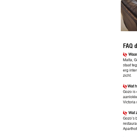
FAQ d
Waar 
Malta, G
staat te
erg inte
zicht.
Wat h
Gozo is 
aanlokke
Victoria
Wat z
Gozo’s b
restaura
Aparthot