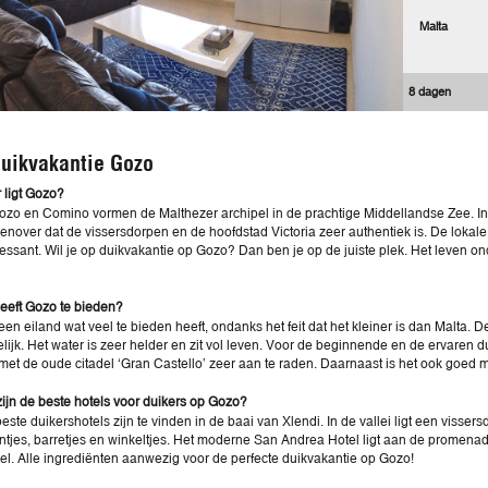
Malta
8 dagen
uikvakantie Gozo
ligt Gozo?
ozo en Comino vormen de Malthezer archipel in de prachtige Middellandse Zee. In v
genover dat de vissersdorpen en de hoofdstad Victoria zeer authentiek is. De lokal
ressant. Wil je op duikvakantie op Gozo? Dan ben je op de juiste plek. Het leven 
eeft Gozo te bieden?
een eiland wat veel te bieden heeft, ondanks het feit dat het kleiner is dan Malta. 
lijk. Het water is zeer helder en zit vol leven. Voor de beginnende en de ervaren 
 met de oude citadel ‘Gran Castello’ zeer aan te raden. Daarnaast is het ook goed
ijn de beste hotels voor duikers op Gozo?
este duikershotels zijn te vinden in de baai van Xlendi. In de vallei ligt een viss
ntjes, barretjes en winkeltjes. Het moderne San Andrea Hotel ligt aan de promena
el. Alle ingrediënten aanwezig voor de perfecte duikvakantie op Gozo!