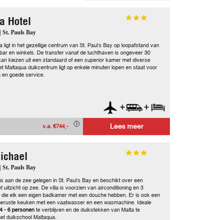
a Hotel
| St. Pauls Bay
 ligt in het gezellige centrum van St. Paul's Bay op loopafstand van
 bar en winkels. De transfer vanaf de luchthaven is ongeveer 30
kan kiezen uit een standaard of een superior kamer met diverse
 Het Maltaqua duikcentrum ligt op enkele minuten lopen en staat voor
 en goede service.
+
+
Lees meer
v.a. €744,-
Michael
| St. Pauls Bay
 is aan de zee gelegen in St. Paul's Bay en beschikt over een
 uitzicht op zee. De villa is voorzien van airconditioning en 3
die elk een eigen badkamer met een douche hebben. Er is ook een
geruste keuken met een vaatwasser en een wasmachine. Ideale
4 - 6 personen
te verblijven en de duikstekken van Malta te
et duikschool Maltaqua.