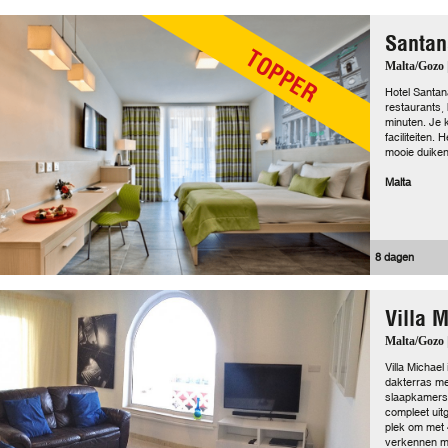
Santan
TOPPER
Malta/Gozo 
Hotel Santana
restaurants,
minuten. Je 
faciliteiten.
mooie duiken
Malta
8 dagen
Villa 
Malta/Gozo 
Villa Michael
dakterras met
slaapkamers 
compleet uit
plek om met
verkennen m