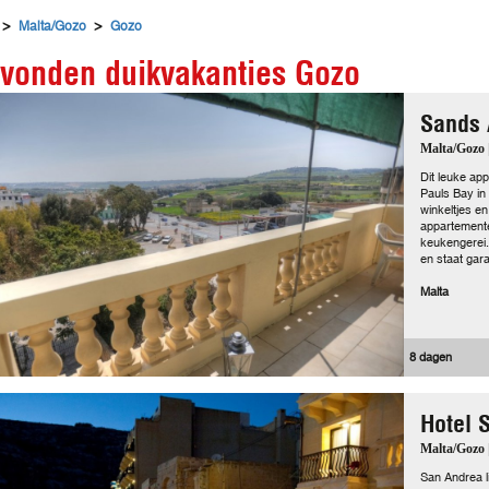
>
>
Malta/Gozo
Gozo
vonden duikvakanties Gozo
Sands 
Malta/Gozo 
Dit leuke ap
Pauls Bay in 
winkeltjes en
appartemente
keukengerei.
en staat gar
Malta
8 dagen
Hotel 
Malta/Gozo 
San Andrea l