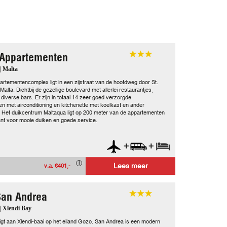
Appartementen
| Malta
partementencomplex ligt in een zijstraat van de hoofdweg door St.
Malta. Dichtbij de gezellige boulevard met allerlei restaurantjes,
 diverse bars. Er zijn in totaal 14 zeer goed verzorgde
n met airconditioning en kitchenette met koelkast en ander
 Het duikcentrum Maltaqua ligt op 200 meter van de appartementen
ant voor mooie duiken en goede service.
+
+
Lees meer
v.a. €401,-
San Andrea
| Xlendi Bay
igt aan Xlendi-baai op het eiland Gozo. San Andrea is een modern