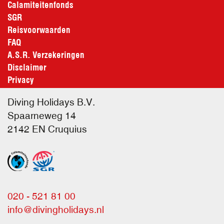
Calamiteitenfonds
SGR
Reisvoorwaarden
FAQ
A.S.R. Verzekeringen
Disclaimer
Privacy
Diving Holidays B.V.
Spaarneweg 14
2142 EN
Cruquius
020 - 521 81 00
info@divingholidays.nl