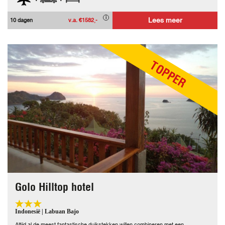
Lees meer
10 dagen
v.a. €1582,-
TOPPER
Golo Hilltop hotel
Indonesië | Labuan Bajo
Altijd al de meest fantastische duikstekken willen combineren met een