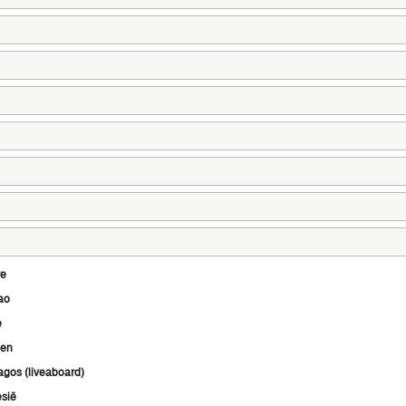
re
ao
e
nen
gos (liveaboard)
sië