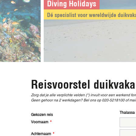
Diving Holidays
Dé specialist voor wereldwijde d
Reisvoorstel duikvaka
Zorg dat je alle verplichte velden (*) invult voor een werkend for
Geen gehoor na 2 werkdagen? Bel ons op 020-5218100 of mail 
Thalassa
Gekozen reis
Voornaam
*
Achternaam
*