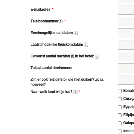
E-mailadres
*
Telefoonnummer(s)
*
Eerstmogelijke startdatum
Laatst mogelijke thuiskomdatum
Gewenst aantal nachten (!) in het hotel:
Totaal aantal deelnemers
Zijn er ook reizigers bij die niet duiken? Zo ja,
hoeveel?
Bonai
Naar welk land wil je toe?
*
Curaç
Egypt
Filipij
Galapa
Indone