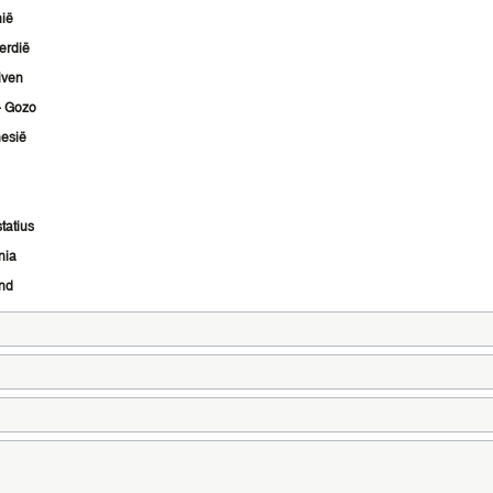
ië
erdië
iven
- Gozo
esië
statius
nia
nd