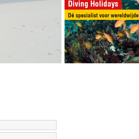
Diving Holidays
Dé specialist voor were