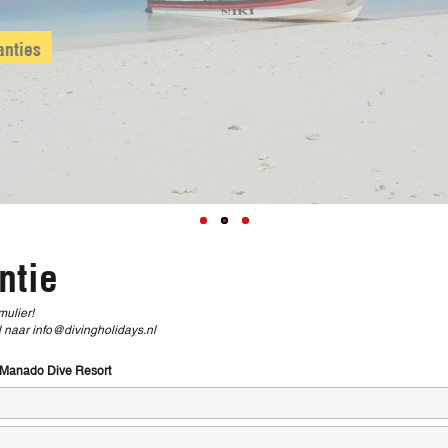
uikvakanties
ntie
mulier!
naar info@divingholidays.nl
 Manado Dive Resort