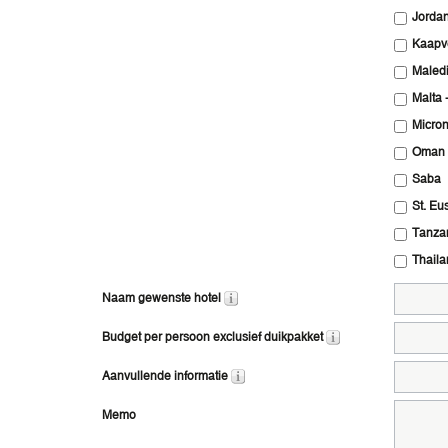
Jordan
Kaapv
Maled
Malta 
Micron
Oman
Saba
St. Eu
Tanza
Thaila
Naam gewenste hotel
Budget per persoon exclusief duikpakket
Aanvullende informatie
Memo