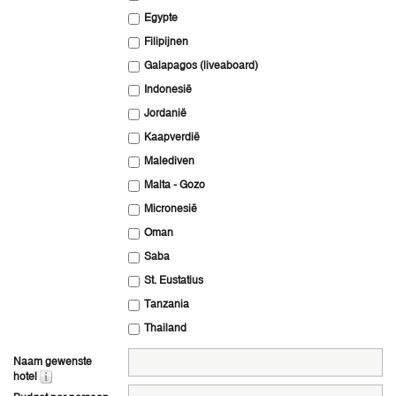
Egypte
Filipijnen
Galapagos (liveaboard)
Indonesië
Jordanië
Kaapverdië
Malediven
Malta - Gozo
Micronesië
Oman
Saba
St. Eustatius
Tanzania
Thailand
Naam gewenste
hotel