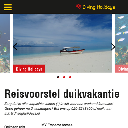
<
>
Diving Holidays
Di
Reisvoorstel duikvakantie
Zorg dat je alle verplichte velden (*) invult voor een werkend formulier!
Geen gehoor na 2 werkdagen? Bel ons op 020-5218100 of mail naar
info@divingholidays.nl
MY Emperor Asmaa
Gekozen reis