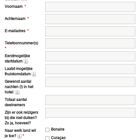
Voornaam
*
Achternaam
*
E-mailadres
*
Telefoonnummer(s)
*
Eerstmogelijke
startdatum
Laatst mogelijke
thuiskomdatum
Gewenst aantal
nachten (!) in het
hotel:
Totaal aantal
deelnemers
Zijn er ook reizigers
bij die niet duiken?
Zo ja, hoeveel?
Bonaire
Naar welk land wil
je toe?
*
Curaçao