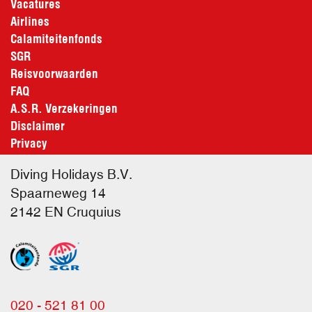
Vacatures
Airlines
Calamiteitenfonds
SGR
Reisvoorwaarden
FAQ
A.S.R. Verzekeringen
Disclaimer
Privacy
Diving Holidays B.V.
Spaarneweg 14
2142 EN
Cruquius
020 - 521 81 00