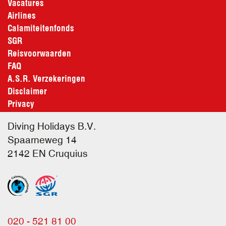
Vacatures
Airlines
Calamiteitenfonds
SGR
Reisvoorwaarden
FAQ
A.S.R. Verzekeringen
Disclaimer
Privacy
Diving Holidays B.V.
Spaarneweg 14
2142 EN
Cruquius
020 - 521 81 00