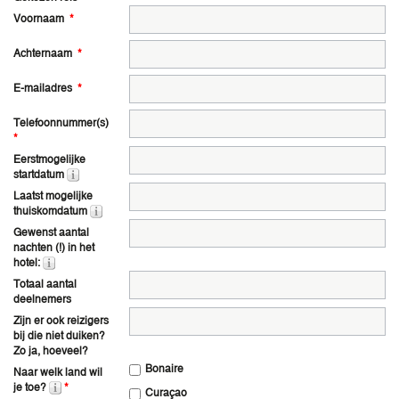
Voornaam
*
Achternaam
*
E-mailadres
*
Telefoonnummer(s)
*
Eerstmogelijke
startdatum
Laatst mogelijke
thuiskomdatum
Gewenst aantal
nachten (!) in het
hotel:
Totaal aantal
deelnemers
Zijn er ook reizigers
bij die niet duiken?
Zo ja, hoeveel?
Bonaire
Naar welk land wil
je toe?
*
Curaçao