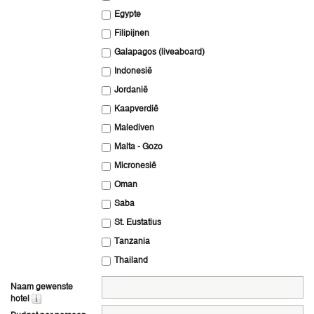
Egypte
Filipijnen
Galapagos (liveaboard)
Indonesië
Jordanië
Kaapverdië
Malediven
Malta - Gozo
Micronesië
Oman
Saba
St. Eustatius
Tanzania
Thailand
Naam gewenste
hotel