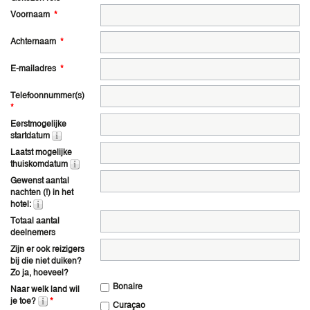
Voornaam
*
Achternaam
*
E-mailadres
*
Telefoonnummer(s)
*
Eerstmogelijke
startdatum
Laatst mogelijke
thuiskomdatum
Gewenst aantal
nachten (!) in het
hotel:
Totaal aantal
deelnemers
Zijn er ook reizigers
bij die niet duiken?
Zo ja, hoeveel?
Bonaire
Naar welk land wil
je toe?
*
Curaçao