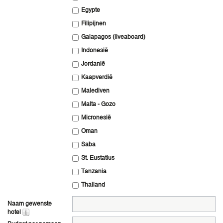
Egypte
Filipijnen
Galapagos (liveaboard)
Indonesië
Jordanië
Kaapverdië
Malediven
Malta - Gozo
Micronesië
Oman
Saba
St. Eustatius
Tanzania
Thailand
Naam gewenste
hotel