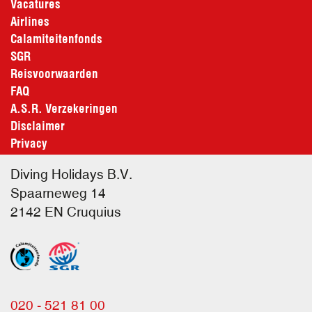
Vacatures
Airlines
Calamiteitenfonds
SGR
Reisvoorwaarden
FAQ
A.S.R. Verzekeringen
Disclaimer
Privacy
Diving Holidays B.V.
Spaarneweg 14
2142 EN
Cruquius
020 - 521 81 00