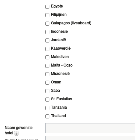
Egypte
Filipijnen
Galapagos (liveaboard)
Indonesië
Jordanië
Kaapverdië
Malediven
Malta - Gozo
Micronesië
Oman
Saba
St. Eustatius
Tanzania
Thailand
Naam gewenste
hotel