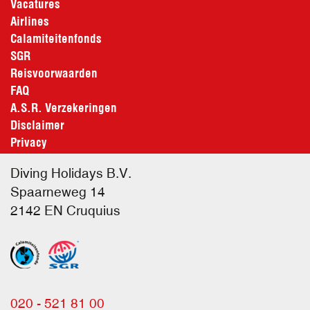
Vacatures
Airlines
Calamiteitenfonds
SGR
Reisvoorwaarden
FAQ
A.S.R. Verzekeringen
Disclaimer
Privacy
Diving Holidays B.V.
Spaarneweg 14
2142 EN
Cruquius
020 - 521 81 00