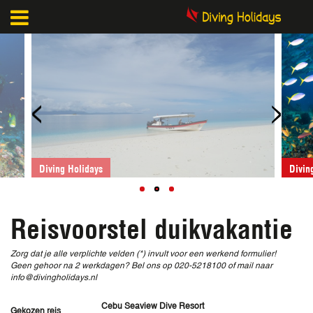
<
>
Diving Holidays
D
Reisvoorstel duikvakantie
Zorg dat je alle verplichte velden (*) invult voor een werkend formulier!
Geen gehoor na 2 werkdagen? Bel ons op 020-5218100 of mail naar
info@divingholidays.nl
Cebu Seaview Dive Resort
Gekozen reis