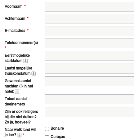
Voornaam
*
Achternaam
*
E-mailadres
*
Telefoonnummer(s)
*
Eerstmogelijke
startdatum
Laatst mogelijke
thuiskomdatum
Gewenst aantal
nachten (!) in het
hotel:
Totaal aantal
deelnemers
Zijn er ook reizigers
bij die niet duiken?
Zo ja, hoeveel?
Bonaire
Naar welk land wil
je toe?
*
Curaçao